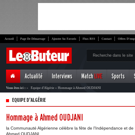
Accueil
Page De Démarrage
Ajouter Au Favoris
Flux RSS
Contact
Offres D'emp
Actualité
Interviews
Match
LIVE
Sports
Vous êtes ici :
»
Equipe d'Algérie
»
Hommage à Ahmed OUDJANI
EQUIPE D'ALGÉRIE
Hommage à Ahmed OUDJANI
la Communauté Algérienne célèbre la fête de l'Indépendance et d
Ahmed OUDJANI