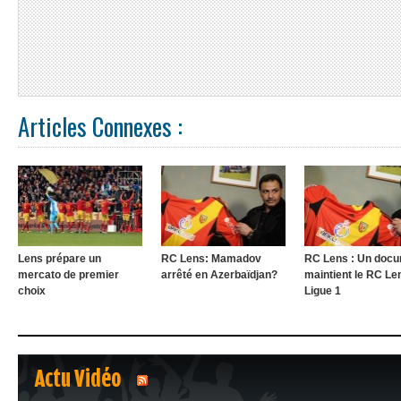
Articles Connexes :
Lens prépare un
RC Lens: Mamadov
RC Lens : Un doc
mercato de premier
arrêté en Azerbaïdjan?
maintient le RC Le
choix
Ligue 1
Actu Vidéo
1
2