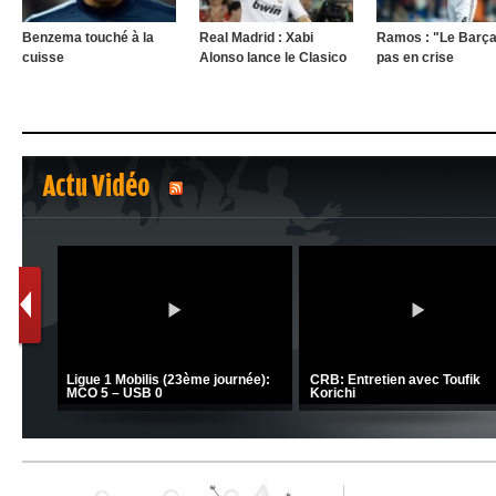
Benzema touché à la
Real Madrid : Xabi
Ramos : "Le Barça
cuisse
Alonso lance le Clasico
pas en crise
Actu Vidéo
1
2
C 1 -
Ligue 1 Mobilis (23ème journée):
CRB: Entretien avec Toufik
MCO 5 – USB 0
Korichi