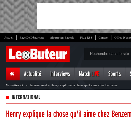
Accueil
Page De Démarrage
Ajouter Au Favoris
Flux RSS
Contact
Offres D'emp
Actualité
Interviews
Match
LIVE
Sports
Vous êtes ici :
»
International
»
Henry explique la chose qu'il aime chez Benzema
INTERNATIONAL
Henry explique la chose qu'il aime chez Benze