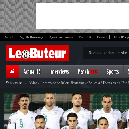
Accueil
Page De Démarrage
Ajouter Au Favoris
Flux RSS
Contact
Offres D'emp
Actualité
Interviews
Match
LIVE
Sports
Vous êtes ici :
»
Vidéo
»
Le message de Delort, Benrahma et Belkebla à l'occasion du "Big 