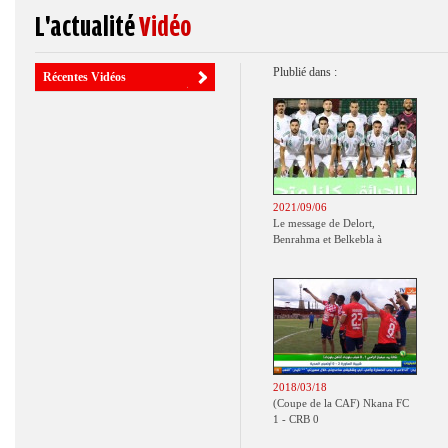
L'actualité
Vidéo
Plublié dans :
Récentes Vidéos
2021/09/06
Le message de Delort,
Benrahma et Belkebla à
l'occasion du "Big Day de
vaccination"
2018/03/18
(Coupe de la CAF) Nkana FC
1 - CRB 0