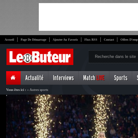
Accueil
Page De Démarrage
Ajouter Au Favoris
Flux RSS
Contact
Offres D'emp
Actualité
Interviews
Match
LIVE
Sports
Vous êtes ici :
»
Autres sports