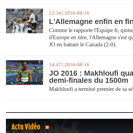
22:34 | 2016-08-16
L'Allemagne enfin en fi
Comme le rapporte l'Equipe fr, qint
d'Europe en titre, l'Allemagne s'est qu
JO en battant le Canada (2-0).
14:47 | 2016-08-16
JO 2016 : Makhloufi qual
demi-finales du 1500m
Makhloufi a terminé premier de sa sér
Actu Vidéo
1
2