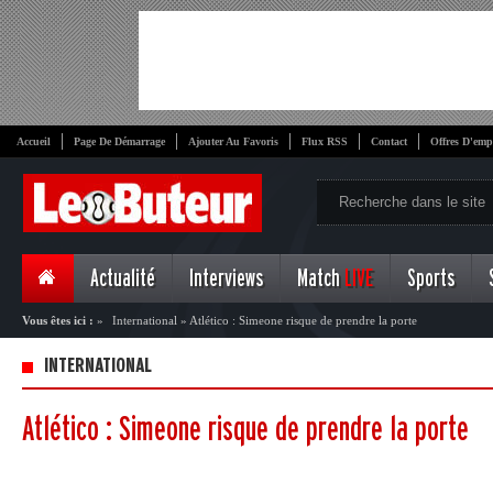
Accueil
Page De Démarrage
Ajouter Au Favoris
Flux RSS
Contact
Offres D'emp
Actualité
Interviews
Match
LIVE
Sports
Vous êtes ici :
»
International
»
Atlético : Simeone risque de prendre la porte
INTERNATIONAL
Atlético : Simeone risque de prendre la porte