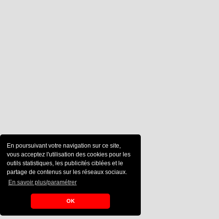
En poursuivant votre navigation sur ce site,
vous acceptez l'utilisation des cookies pour les
outils statistiques, les publicités ciblées et le
partage de contenus sur les réseaux sociaux.
En savoir plus/paramétrer
OK