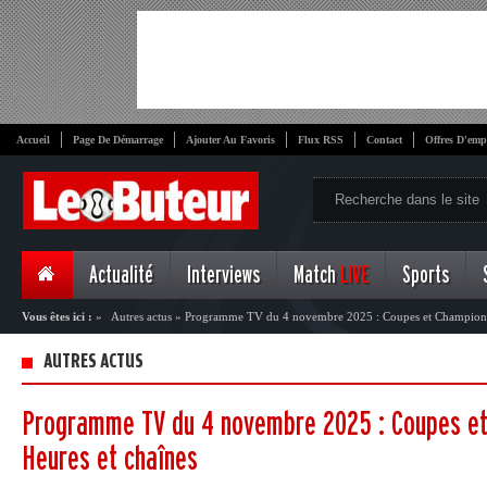
Accueil
Page De Démarrage
Ajouter Au Favoris
Flux RSS
Contact
Offres D'emp
Actualité
Interviews
Match
LIVE
Sports
Vous êtes ici :
»
Autres actus
»
Programme TV du 4 novembre 2025 : Coupes et Championna
AUTRES ACTUS
Programme TV du 4 novembre 2025 : Coupes et
Heures et chaînes