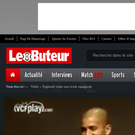
Accueil
Page De Démarrage
Ajouter Au Favoris
Flux RSS
Contact
Offres D'emp
Actualité
Interviews
Match
LIVE
Sports
Vous êtes ici :
»
Vidéo
»
Feghouli visite une école espagnole