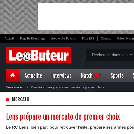
Accueil
Page De Démarrage
Ajouter Au Favoris
Flux RSS
Contact
Offres D'emp
Actualité
Interviews
Match
LIVE
Sports
Vous êtes ici :
»
Mercato
»
Lens prépare un mercato de premier choix
MERCATO
Lens prépare un mercato de premier choix
Le RC Lens, bien parti pour retrouver l'élite, prépare ses armes pou