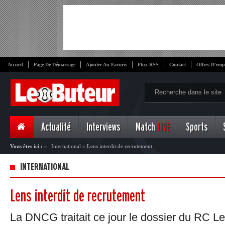
Accueil
Page De Démarrage
Ajouter Au Favoris
Flux RSS
Contact
Offres D'emp
Actualité
Interviews
Match
LIVE
Sports
Vous êtes ici :
»
International
»
Lens interdit de recrutement
INTERNATIONAL
Lens interdit de recrutement
La DNCG traitait ce jour le dossier du RC L