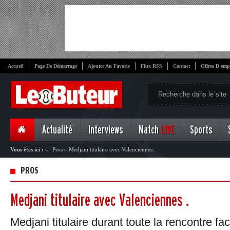
Accueil
Page De Démarrage
Ajouter Au Favoris
Flux RSS
Contact
Offres D'emp
Actualité
Interviews
Match
LIVE
Sports
Vous êtes ici :
»
Pros
»
Medjani titulaire avec Valenciennes .
PROS
Medjani titulaire avec Valenciennes .
Medjani titulaire durant toute la rencontre fa