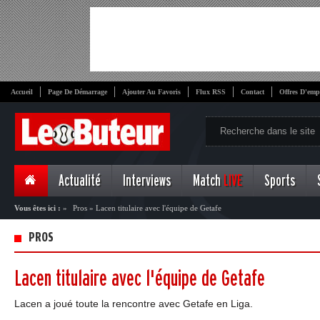
Accueil
Page De Démarrage
Ajouter Au Favoris
Flux RSS
Contact
Offres D'emp
Actualité
Interviews
Match
LIVE
Sports
Vous êtes ici :
»
Pros
»
Lacen titulaire avec l'équipe de Getafe
PROS
Lacen titulaire avec l'équipe de Getafe
Lacen a joué toute la rencontre avec Getafe en Liga.