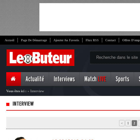
Accueil
Page De Démarrage
Ajouter Au Favoris
Flux RSS
Contact
Offres D'emp
Actualité
Interviews
Match
LIVE
Sports
Vous êtes ici :
»
Interview
INTERVIEW
<
1
2