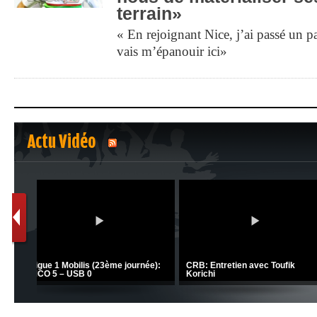
terrain»
« En rejoignant Nice, j’ai passé un pa
vais m’épanouir ici»
Actu Vidéo
1
2
C 1 -
Ligue 1 Mobilis (23ème journée):
CRB: Entretien avec Toufik
MCO 5 – USB 0
Korichi