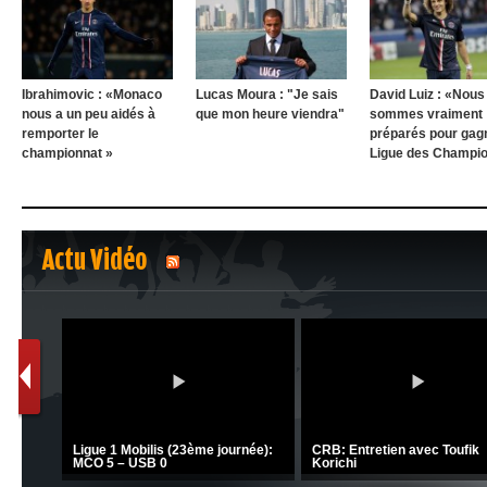
Ibrahimovic : «Monaco
Lucas Moura : "Je sais
David Luiz : «Nous
nous a un peu aidés à
que mon heure viendra"
sommes vraiment
remporter le
préparés pour gagn
championnat »
Ligue des Champio
Actu Vidéo
1
2
C 1 -
Ligue 1 Mobilis (23ème journée):
CRB: Entretien avec Toufik
MCO 5 – USB 0
Korichi