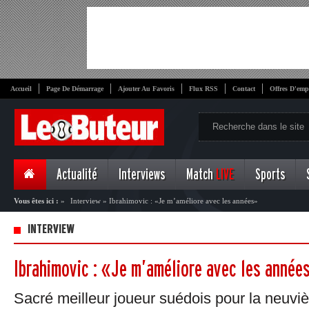
Accueil
Page De Démarrage
Ajouter Au Favoris
Flux RSS
Contact
Offres D'emp
Actualité
Interviews
Match
LIVE
Sports
Vous êtes ici :
»
Interview
»
Ibrahimovic : «Je m’améliore avec les années»
INTERVIEW
Ibrahimovic : «Je m’améliore avec les année
Sacré meilleur joueur suédois pour la neuvièm