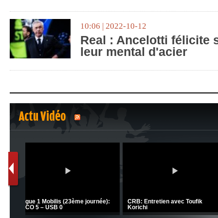
10:06 | 2022-10-12
Real : Ancelotti félicite
leur mental d'acier
Actu Vidéo
1
2
C 1 -
Ligue 1 Mobilis (23ème journée):
CRB: Entretien avec Toufik
MCO 5 – USB 0
Korichi