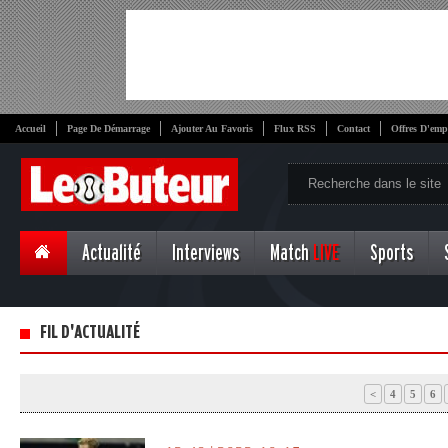
Accueil
Page De Démarrage
Ajouter Au Favoris
Flux RSS
Contact
Offres D'emp
Actualité
Interviews
Match
LIVE
Sports
FIL D'ACTUALITÉ
<
4
5
6