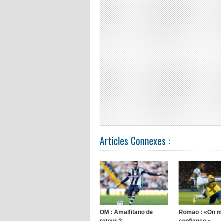
Articles Connexes :
OM : Amalfitano de
Romao : «On 
retour ?
confiance »