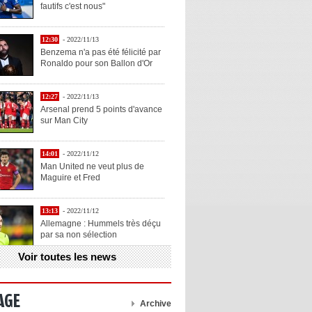
fautifs c'est nous"
12:30
- 2022/11/13
Benzema n'a pas été félicité par
Ronaldo pour son Ballon d'Or
12:27
- 2022/11/13
Arsenal prend 5 points d'avance
sur Man City
14:01
- 2022/11/12
Man United ne veut plus de
Maguire et Fred
13:13
- 2022/11/12
Allemagne : Hummels très déçu
par sa non sélection
Voir toutes les news
13:11
- 2022/11/12
Henry explique la chose qu'il
aime chez Benzema
AGE
Archive