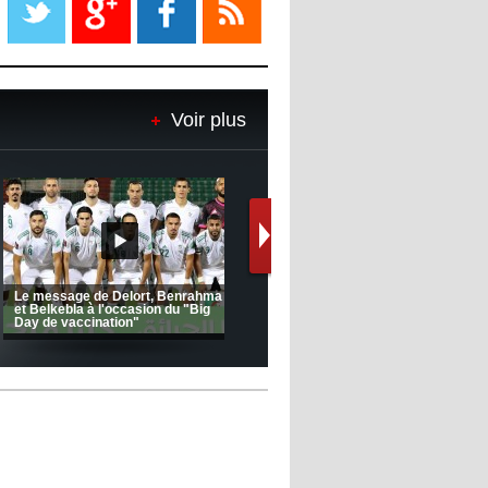
08:18
- 2022/11/08
Le Barça savoure sa première
place et chambre le Real Madrid
Voir plus
08:16
- 2022/11/08
Real - Ancelotti : "On a joué trop
de matchs"
12:39
- 2022/11/06
Real : Les dirigeants veulent le
départ d'Hazard cet hiver
Le message de Delort, Benrahma
et Belkebla à l'occasion du "Big
Day de vaccination"