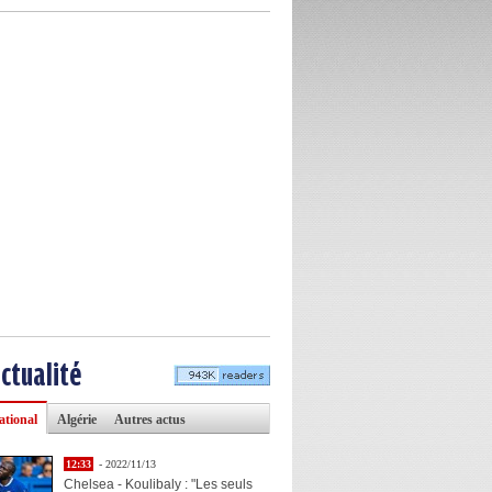
actualité
ational
Algérie
Autres actus
12:33
- 2022/11/13
Chelsea - Koulibaly : "Les seuls