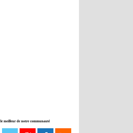
Real : Guti critique l'absence de
Benzema
12:35
- 2022/11/09
Man City : Haaland reste sur le
banc de touche
12:33
- 2022/11/09
Real : Benzema toujours forfait
pour le dernier match avant le
Mondial
11:46
- 2022/11/09
Manchester City ne payait plus
Benjamin Mendy
12:17
- 2022/11/08
Man United : Choupo-Moting
ciblé pour remplacer Ronaldo ?
 le meilleur de notre communauté
08:21
- 2022/11/08
Liverpool mis en vente par son
propriétaire