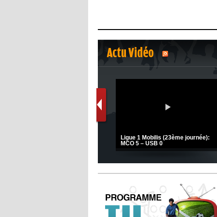
Actu Vidéo
1
2
s
(Coupe de la CAF) Nkana FC 1 -
Ligue 1 Mobilis (23ème journée):
CRB 0
MCO 5 – USB 0