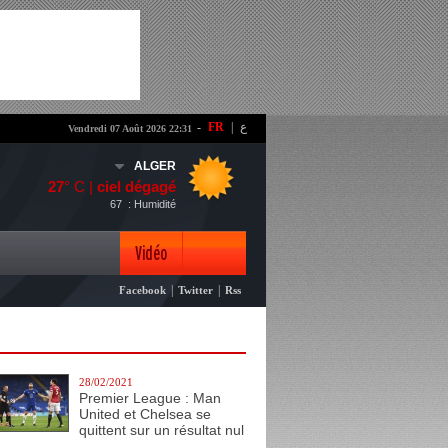
-
FR
|
ع
Vendredi 07 Août 2026 22:31
ALGER
27
° C |
ciel dégagé
67
: Humidité
Vidéo
|
|
Facebook
Twitter
Rss
Photo
28/02/2021
Premier League : Man
United et Chelsea se
quittent sur un résultat nul