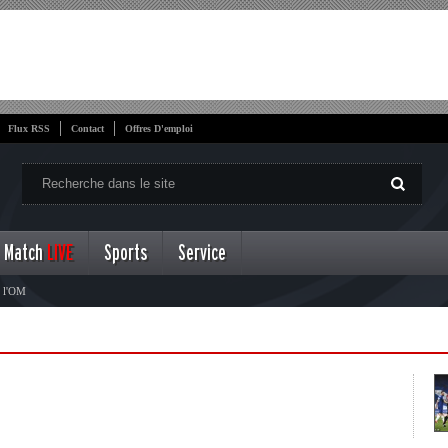
Flux RSS
Contact
Offres D'emploi
Match
LIVE
Sports
Service
t l'OM