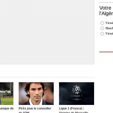
Votre
l'Algé
Victoi
Match
Victo
manque de
Pirès joue le conseiller
Ligue 1 (France) :
de l’OM
Victoire de Marseille