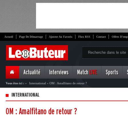
Accueil
Page De Démarrage
Ajouter Au Favoris
Flux RSS
Contact
Offres D'emp
Actualité
Interviews
Match
LIVE
Sports
Vous êtes ici :
»
International
»
OM : Amalfitano de retour ?
INTERNATIONAL
OM : Amalfitano de retour ?