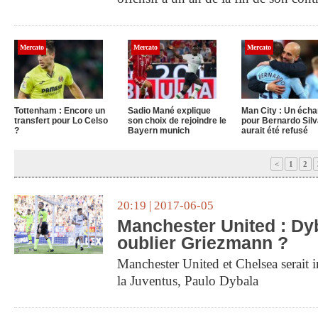
Mercato
Mercato
Mercato
Tottenham : Encore un
Sadio Mané explique
Man City : Un éch
transfert pour Lo Celso
son choix de rejoindre le
pour Bernardo Silv
?
Bayern munich
aurait été refusé
<
1
2
20:19 | 2017-06-05
Manchester United : Dy
oublier Griezmann ?
Manchester United et Chelsea serait in
la Juventus, Paulo Dybala