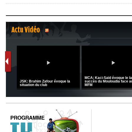
Actu Vidéo
1
2
nrahma
MCA: Kaci-Saïd évoque le l
 "Big
JSK: Brahim Zafour évoque la
succès du Mouloudia face a
situation du club
MFM