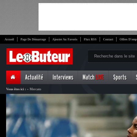
Accueil
Page De Démarrage
Ajouter Au Favoris
Flux RSS
Contact
Offres D'emp
Actualité
Interviews
Match
LIVE
Sports
Vous êtes ici :
»
Mercato