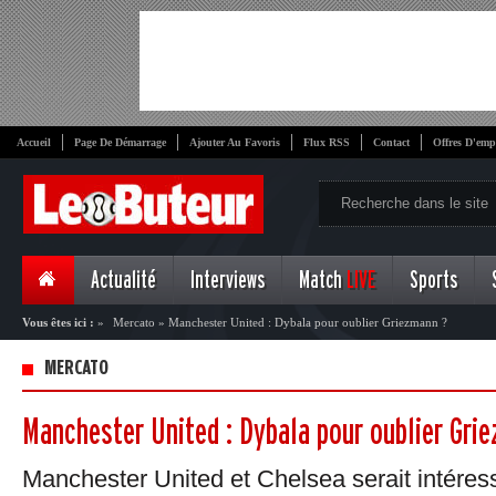
Accueil
Page De Démarrage
Ajouter Au Favoris
Flux RSS
Contact
Offres D'emp
Actualité
Interviews
Match
LIVE
Sports
Vous êtes ici :
»
Mercato
»
Manchester United : Dybala pour oublier Griezmann ?
MERCATO
Manchester United : Dybala pour oublier Gri
Manchester United et Chelsea serait intéress