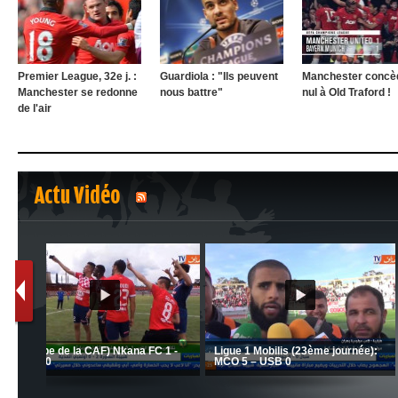
Premier League, 32e j. :
Guardiola : "Ils peuvent
Manchester concèd
Manchester se redonne
nous battre"
nul à Old Traford !
de l'air
Actu Vidéo
1
2
nrahma
MCA: Kaci-Saïd évoque le l
 "Big
JSK: Brahim Zafour évoque la
succès du Mouloudia face a
situation du club
MFM