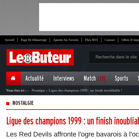
Accueil
Page De Démarrage
Ajouter Au Favoris
Flux RSS
Contact
Offres D'emp
Actualité
Interviews
Match
LIVE
Sports
Vous êtes ici :
»
Nostalgie
»
Ligue des champions 1999 : un finish inoubliable !
NOSTALGIE
Ligue des champions 1999 : un finish inoubliab
Les Red Devils affronte l'ogre bavarois à l'o