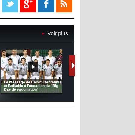
08:18
- 2022/11/08
Le Barça savoure sa première
place et chambre le Real Madrid
Voir plus
08:16
- 2022/11/08
Real - Ancelotti : "On a joué trop
de matchs"
12:39
- 2022/11/06
Real : Les dirigeants veulent le
départ d'Hazard cet hiver
(Coupe de la CAF) Nkana FC 1 -
CRB 0