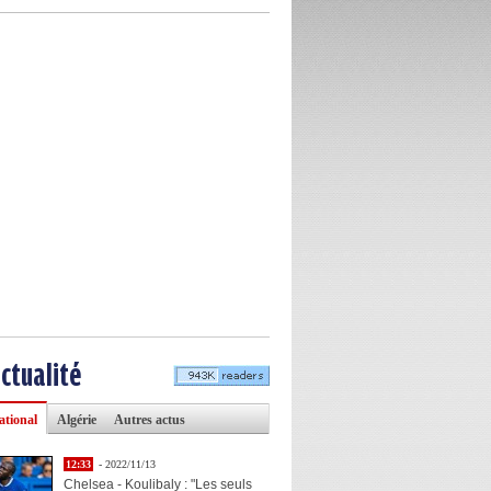
actualité
ational
Algérie
Autres actus
12:33
- 2022/11/13
Chelsea - Koulibaly : "Les seuls