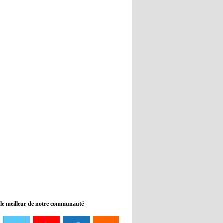
Real : Guti critique l'absence de
Benzema
12:35
- 2022/11/09
Man City : Haaland reste sur le
banc de touche
12:33
- 2022/11/09
Real : Benzema toujours forfait
pour le dernier match avant le
Mondial
11:46
- 2022/11/09
Manchester City ne payait plus
Benjamin Mendy
12:17
- 2022/11/08
Man United : Choupo-Moting
ciblé pour remplacer Ronaldo ?
 le meilleur de notre communauté
08:21
- 2022/11/08
Liverpool mis en vente par son
propriétaire