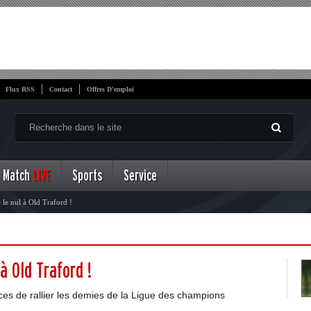
Flux RSS
Contact
Offres D'emploi
Match
LIVE
Sports
Service
le nul à Old Traford !
à Old Traford !
s de rallier les demies de la Ligue des champions