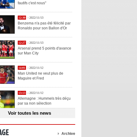
fautifs c'est nous"
12:30
- 2022/11/13
Benzema n'a pas été félicité par
Ronaldo pour son Ballon d'Or
12:27
- 2022/11/13
Arsenal prend 5 points d'avance
sur Man City
14:01
- 2022/11/12
Man United ne veut plus de
Maguire et Fred
13:13
- 2022/11/12
Allemagne : Hummels très déçu
par sa non sélection
Voir toutes les news
13:11
- 2022/11/12
Henry explique la chose qu'il
aime chez Benzema
AGE
Archive