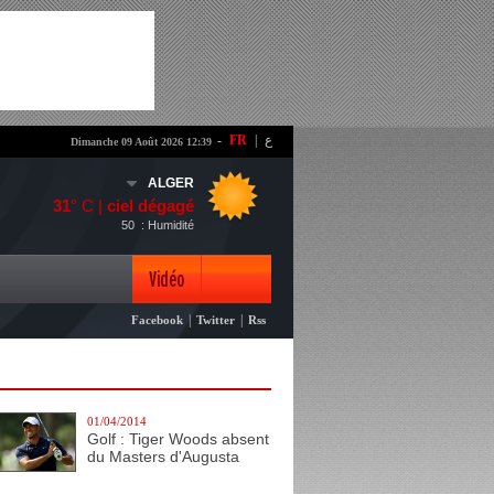
-
FR
|
ع
Dimanche 09 Août 2026 12:39
ALGER
31
° C |
ciel dégagé
50
: Humidité
Vidéo
|
|
Facebook
Twitter
Rss
Photo
01/04/2014
Golf : Tiger Woods absent
du Masters d'Augusta