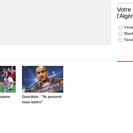
Votre
l'Algé
Victoi
Match
Victo
mpions
Guardiola : "Ils peuvent
nous battre"