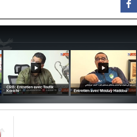
MCA: Kaci-Saïd évoque le large
succès du Mouloudia face au FC
CSC: La préparation des hommes
MFM
d’Amrani se poursuit en Tunisie