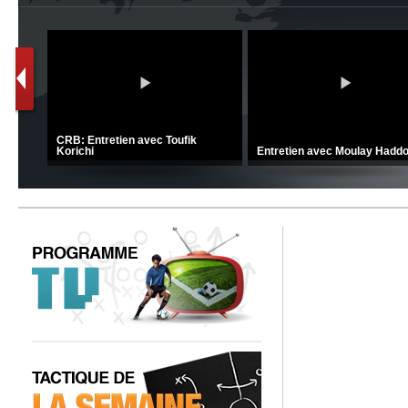
C 1 -
Ligue 1 Mobilis (23ème journée):
CRB: Entretien avec Toufik
MCO 5 – USB 0
Korichi