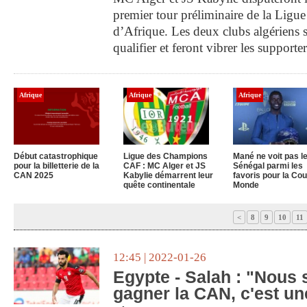
premier tour préliminaire de la Ligu
d’Afrique. Les deux clubs algériens s
qualifier et feront vibrer les supporte
Afrique
Afrique
Afrique
Début catastrophique
Ligue des Champions
Mané ne voit pas l
pour la billetterie de la
CAF : MC Alger et JS
Sénégal parmi les
CAN 2025
Kabylie démarrent leur
favoris pour la Co
quête continentale
Monde
<
8
9
10
11
12:45 | 2022-01-26
Egypte - Salah : "Nous
gagner la CAN, c'est un