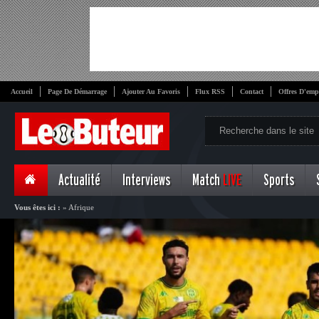
Accueil
Page De Démarrage
Ajouter Au Favoris
Flux RSS
Contact
Offres D'emp
Actualité
Interviews
Match
LIVE
Sports
Vous êtes ici :
»
Afrique