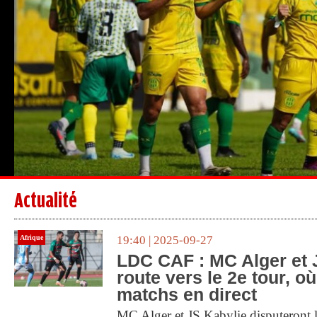
Actualité
Afrique
19:40 | 2025-09-27
LDC CAF : MC Alger et 
route vers le 2e tour, où
matchs en direct
MC Alger et JS Kabylie disputeront l