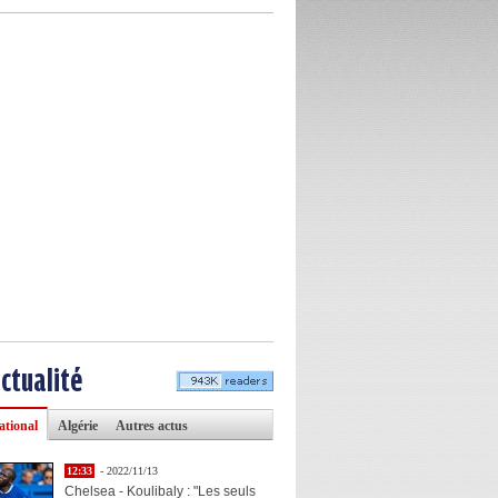
actualité
ational
Algérie
Autres actus
12:33
- 2022/11/13
Chelsea - Koulibaly : "Les seuls