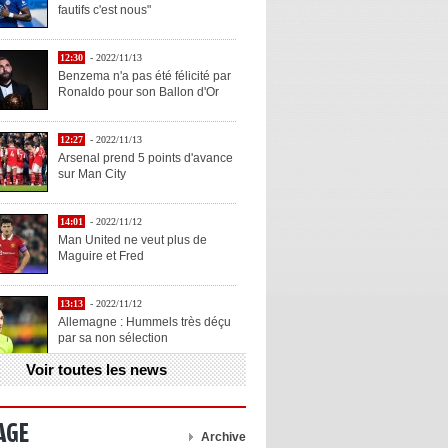
fautifs c'est nous"
12:30
- 2022/11/13
Benzema n'a pas été félicité par
Ronaldo pour son Ballon d'Or
12:27
- 2022/11/13
Arsenal prend 5 points d'avance
sur Man City
14:01
- 2022/11/12
Man United ne veut plus de
Maguire et Fred
13:13
- 2022/11/12
Allemagne : Hummels très déçu
par sa non sélection
Voir toutes les news
13:11
- 2022/11/12
Henry explique la chose qu'il
aime chez Benzema
AGE
Archive