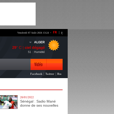
-
FR
|
ع
Vendredi 07 Août 2026 13:24
ALGER
29
° C |
ciel dégagé
51
: Humidité
Vidéo
|
|
Facebook
Twitter
Rss
Photo
26/01/2022
Sénégal : Sadio Mané
donne de ses nouvelles