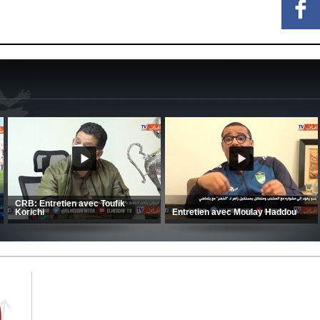
CRB: Entretien avec Toufik
Korichi
Entretien avec Moulay Haddou