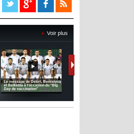
08:18
- 2022/11/08
Le Barça savoure sa première
place et chambre le Real Madrid
Voir plus
08:16
- 2022/11/08
Real - Ancelotti : "On a joué trop
de matchs"
12:39
- 2022/11/06
Real : Les dirigeants veulent le
départ d'Hazard cet hiver
Le message de Delort, Benrahma
et Belkebla à l'occasion du "Big
Day de vaccination"