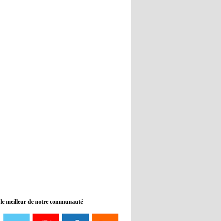
Real : Guti critique l'absence de
Benzema
12:35
- 2022/11/09
Man City : Haaland reste sur le
banc de touche
12:33
- 2022/11/09
Real : Benzema toujours forfait
pour le dernier match avant le
Mondial
11:46
- 2022/11/09
Manchester City ne payait plus
Benjamin Mendy
12:17
- 2022/11/08
Man United : Choupo-Moting
ciblé pour remplacer Ronaldo ?
 le meilleur de notre communauté
08:21
- 2022/11/08
Liverpool mis en vente par son
propriétaire