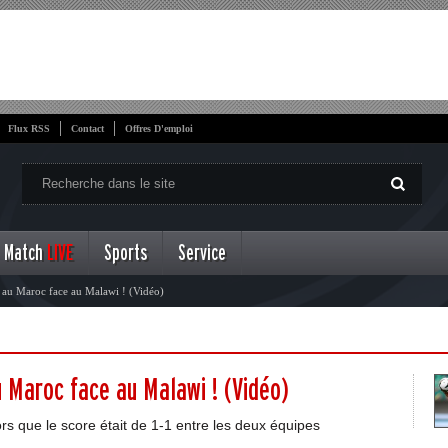
Flux RSS
Contact
Offres D'emploi
Match
LIVE
Sports
Service
 au Maroc face au Malawi ! (Vidéo)
 Maroc face au Malawi ! (Vidéo)
ors que le score était de 1-1 entre les deux équipes