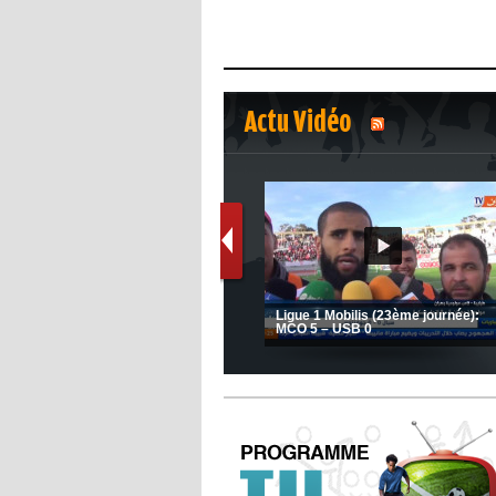
Actu Vidéo
1
2
s
(Coupe de la CAF) Nkana FC 1 -
Ligue 1 Mobilis (23ème journée):
CRB 0
MCO 5 – USB 0