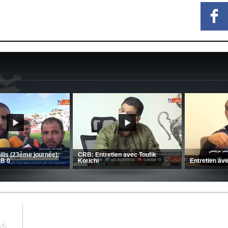
MCA: Kaci-Saïd évoque le large
succès du Mouloudia face au FC
CSC: La préparation des hommes
MFM
d’Amrani se poursuit en Tunisie