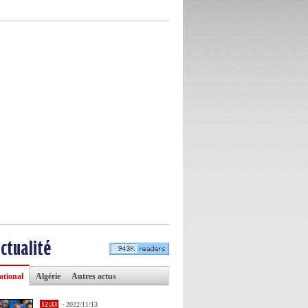
actualité
ational
Algérie
Autres actus
12:33
- 2022/11/13