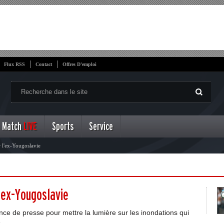
Flux RSS
Contact
Offres D'emploi
Match
LIVE
Sports
Service
 l'ex-Yougoslavie
l'ex-Yougoslavie
nce de presse pour mettre la lumière sur les inondations qui
e