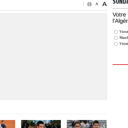
SOND
Votre
l'Algé
Victoi
Match
Victo