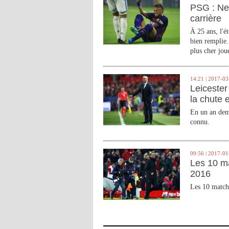
PSG : Ne
carrière
À 25 ans, l'é
bien remplie.
plus cher joue
14:21 | 2017-03
Leicester 
la chute 
En un an demi
connu.
09:56 | 2017-01
Les 10 m
2016
Les 10 match