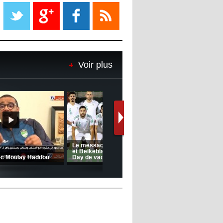
Liverpool mis en vente par son
propriétaire
08:18
- 2022/11/08
Le Barça savoure sa première
place et chambre le Real Madrid
Voir plus
08:16
- 2022/11/08
Real - Ancelotti : "On a joué trop
de matchs"
12:39
- 2022/11/06
Real : Les dirigeants veulent le
départ d'Hazard cet hiver
(Coupe de la CAF) Nkana FC 1 -
CRB 0