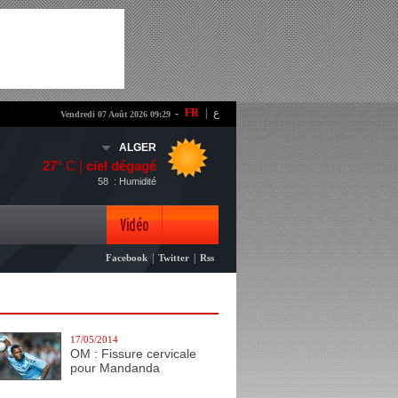
-
FR
|
ع
Vendredi 07 Août 2026 09:29
ALGER
27
° C |
ciel dégagé
58
: Humidité
Vidéo
|
|
Facebook
Twitter
Rss
Photo
17/05/2014
OM : Fissure cervicale
pour Mandanda