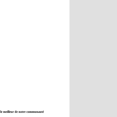
12:45
- 2022/11/09
Real : Guti critique l'absence de
Benzema
12:35
- 2022/11/09
Man City : Haaland reste sur le
banc de touche
12:33
- 2022/11/09
Real : Benzema toujours forfait
pour le dernier match avant le
Mondial
11:46
- 2022/11/09
Manchester City ne payait plus
Benjamin Mendy
12:17
- 2022/11/08
Man United : Choupo-Moting
ciblé pour remplacer Ronaldo ?
 le meilleur de notre communauté
08:21
- 2022/11/08