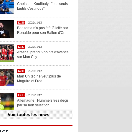
Chelsea - Koulibaly : "Les seuls
fautifs c'est nous"
12:30
- 2022/11/13
Benzema n'a pas été félicité par
Ronaldo pour son Ballon d'Or
12:27
- 2022/11/13
Arsenal prend 5 points d'avance
sur Man City
14:01
- 2022/11/12
Man United ne veut plus de
Maguire et Fred
13:13
- 2022/11/12
Allemagne : Hummels très déçu
par sa non sélection
Voir toutes les news
13:11
- 2022/11/12
Henry explique la chose qu'il
aime chez Benzema