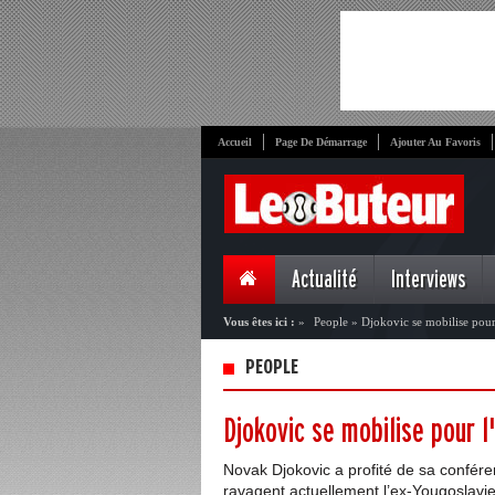
Accueil
Page De Démarrage
Ajouter Au Favoris
Actualité
Interviews
Vous êtes ici :
»
People
»
Djokovic se mobilise pour
PEOPLE
Djokovic se mobilise pour 
Novak Djokovic a profité de sa confére
ravagent actuellement l’ex-Yougoslavi