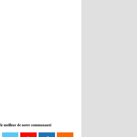
Real : Guti critique l'absence de
Benzema
12:35
- 2022/11/09
Man City : Haaland reste sur le
banc de touche
12:33
- 2022/11/09
Real : Benzema toujours forfait
pour le dernier match avant le
Mondial
11:46
- 2022/11/09
Manchester City ne payait plus
Benjamin Mendy
12:17
- 2022/11/08
Man United : Choupo-Moting
ciblé pour remplacer Ronaldo ?
 le meilleur de notre communauté
08:21
- 2022/11/08
Liverpool mis en vente par son
propriétaire