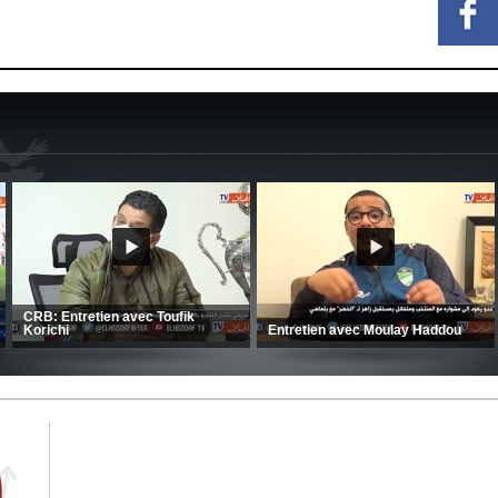
MCA: Kaci-Saïd évoque le large
succès du Mouloudia face au FC
CSC: La préparation des hommes
MFM
d’Amrani se poursuit en Tunisie