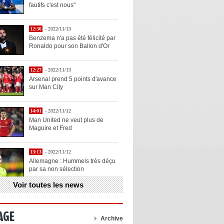
fautifs c'est nous"
12:30
- 2022/11/13
Benzema n'a pas été félicité par
Ronaldo pour son Ballon d'Or
12:27
- 2022/11/13
Arsenal prend 5 points d'avance
sur Man City
14:01
- 2022/11/12
Man United ne veut plus de
Maguire et Fred
13:13
- 2022/11/12
Allemagne : Hummels très déçu
par sa non sélection
Voir toutes les news
13:11
- 2022/11/12
Henry explique la chose qu'il
aime chez Benzema
AGE
Archive