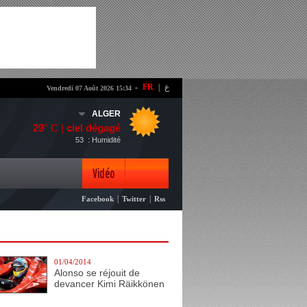
-
FR
|
ع
Vendredi 07 Août 2026 15:34
ALGER
29
° C |
ciel dégagé
53
: Humidité
Vidéo
|
|
Facebook
Twitter
Rss
Photo
01/04/2014
Alonso se réjouit de
devancer Kimi Räikkönen