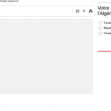
 Nadal
Djokovic
Votre
l'Algé
Victoi
Match
Victo