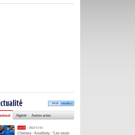
actualité
ational
Algérie
Autres actus
12:33
- 2022/11/13
Chelsea - Koulibaly : "Les seuls