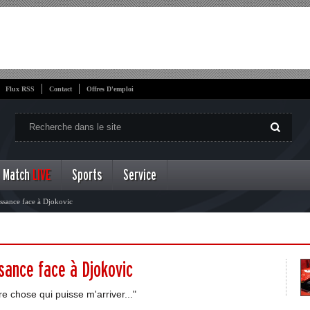
Flux RSS
Contact
Offres D'emploi
Match
LIVE
Sports
Service
ssance face à Djokovic
sance face à Djokovic
re chose qui puisse m'arriver..."