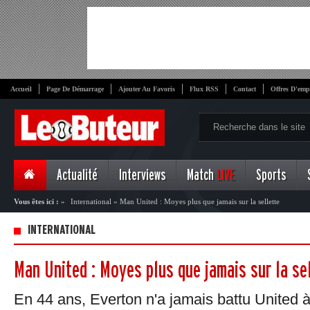
Accueil
Page De Démarrage
Ajouter Au Favoris
Flux RSS
Contact
Offres D'emp
Actualité
Interviews
Match
LIVE
Sports
Vous êtes ici :
»
International
»
Man United : Moyes plus que jamais sur la sellette
INTERNATIONAL
Man United : Moyes plus que jamais sur la se
En 44 ans, Everton n'a jamais battu United à l