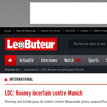
Accueil
Page De Démarrage
Ajouter Au Favoris
Flux RSS
Contact
Offres D'emp
Actualité
Interviews
Match
LIVE
Sports
Vous êtes ici :
»
International
»
LDC: Rooney incertain contre Munich
INTERNATIONAL
LDC: Rooney incertain contre Munich
Rooney est forfait pour le match contre Newcastle prévu aujourd'h