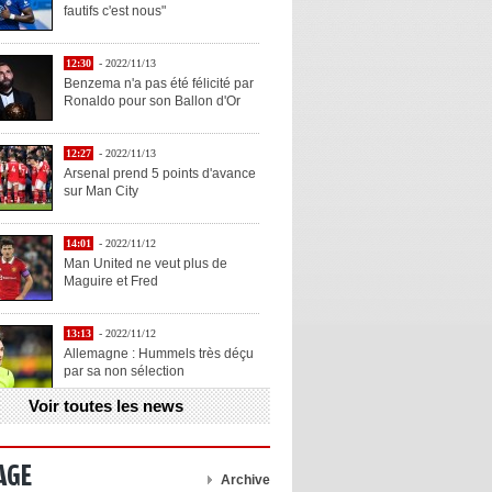
fautifs c'est nous"
12:30
- 2022/11/13
Benzema n'a pas été félicité par
Ronaldo pour son Ballon d'Or
12:27
- 2022/11/13
Arsenal prend 5 points d'avance
sur Man City
14:01
- 2022/11/12
Man United ne veut plus de
Maguire et Fred
13:13
- 2022/11/12
Allemagne : Hummels très déçu
par sa non sélection
Voir toutes les news
13:11
- 2022/11/12
Henry explique la chose qu'il
aime chez Benzema
AGE
Archive