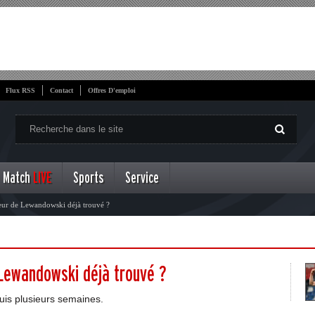
Flux RSS
Contact
Offres D'emploi
Match
LIVE
Sports
Service
eur de Lewandowski déjà trouvé ?
 Lewandowski déjà trouvé ?
puis plusieurs semaines.