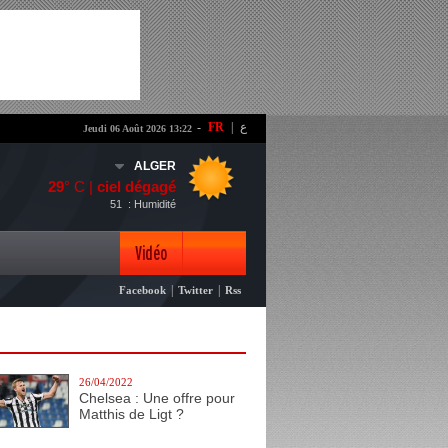
-
FR
|
ع
Jeudi 06 Août 2026 13:22
ALGER
29
° C |
ciel dégagé
51
: Humidité
Vidéo
|
|
Facebook
Twitter
Rss
Photo
26/04/2022
Chelsea : Une offre pour
Matthis de Ligt ?