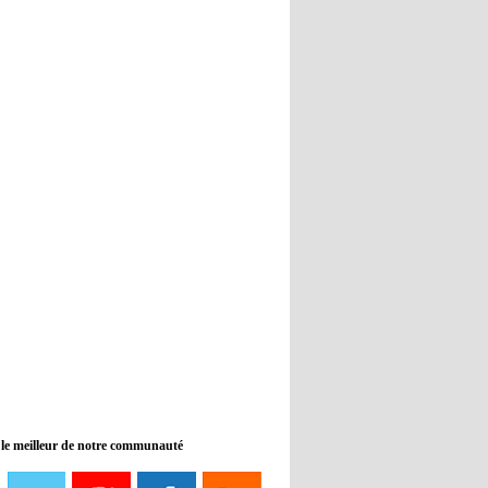
Real : Guti critique l'absence de
Benzema
12:35
- 2022/11/09
Man City : Haaland reste sur le
banc de touche
12:33
- 2022/11/09
Real : Benzema toujours forfait
pour le dernier match avant le
Mondial
11:46
- 2022/11/09
Manchester City ne payait plus
Benjamin Mendy
12:17
- 2022/11/08
Man United : Choupo-Moting
ciblé pour remplacer Ronaldo ?
 le meilleur de notre communauté
08:21
- 2022/11/08
Liverpool mis en vente par son
propriétaire