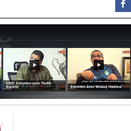
MCA: Kaci-Saïd évoque le large
succès du Mouloudia face au FC
CSC: La préparation des hommes
MFM
d’Amrani se poursuit en Tunisie