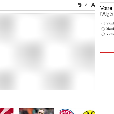
Votre
l'Algé
Victoi
Match
Victo