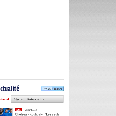
actualité
ational
Algérie
Autres actus
12:33
- 2022/11/13
Chelsea - Koulibaly : "Les seuls