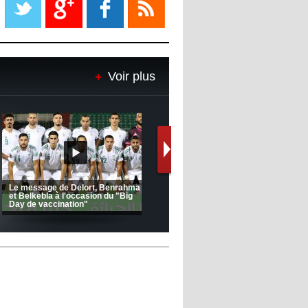
08:18
- 2022/11/08
Le Barça savoure sa première
place et chambre le Real Madrid
Voir plus
08:16
- 2022/11/08
Real - Ancelotti : "On a joué trop
de matchs"
12:39
- 2022/11/06
Real : Les dirigeants veulent le
départ d'Hazard cet hiver
(Coupe de la CAF) Nkana FC 1 -
CRB 0