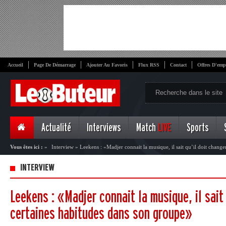
Accueil
Page De Démarrage
Ajouter Au Favoris
Flux RSS
Contact
Offres D'emp
Actualité
Interviews
Match
LIVE
Sports
Vous êtes ici :
»
Interview
»
Leekens : «Madjer connait la musique, il sait qu’il doit chang
INTERVIEW
Leekens : «Madjer connait la musique, il sait 
certaines habitudes dans son groupe»