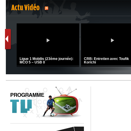
Actu Vidéo
1
2
C 1 -
Ligue 1 Mobilis (23ème journée):
CRB: Entretien avec Toufik
MCO 5 – USB 0
Korichi