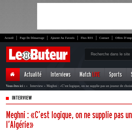
Accueil
Page De Démarrage
Ajouter Au Favoris
Flux RSS
Contact
Offres D'emp
Actualité
Interviews
Match
LIVE
Sports
Vous êtes ici :
»
Interview
»
Meghni : «C’est logique, on ne supplie pas un joueur de choisi
INTERVIEW
Meghni : «C’est logique, on ne supplie pas un
l’Algérie»