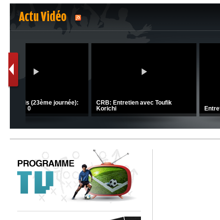
Actu Vidéo
1
2
C 1 -
Ligue 1 Mobilis (23ème journée):
CRB: Entretien avec Toufik
MCO 5 – USB 0
Korichi