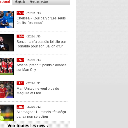
ational
Algérie
Autres actus
12:33
- 2022/11/13
Chelsea - Koulibaly : "Les seuls
fautifs c'est nous"
12:30
- 2022/11/13
Benzema n'a pas été félicité par
Ronaldo pour son Ballon d'Or
12:27
- 2022/11/13
Arsenal prend 5 points d'avance
sur Man City
14:01
- 2022/11/12
Man United ne veut plus de
Maguire et Fred
13:13
- 2022/11/12
Allemagne : Hummels très déçu
par sa non sélection
Voir toutes les news