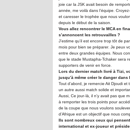
joie car la JSK avait besoin de remport
année, me voilà dans l’équipe. Croyez-
et caresser le trophée que nous voulon
depuis le début de la saison.
Vous allez rencontrer le MCA en fin
s’annoncent les retrouvailles ?
J’estime qu’il est encore trop tôt de p
mois pour bien se préparer. Je peux vo
entre deux grandes équipes. Nous conce
que le stade Mustapha-Tchaker sera r
supporters de venir en force.
Lors du dernier match livré à Tizi, 
jusqu’à même créer le danger dans 
Tout d’abord, je remercie Ait Djoudi et
un autre aussi match solide et importan
Aussi, Ce jour-là, il n’y avait pas que
à remporter les trois points pour accé
de la coupe que nous voulons soulever,
d’Afrique est un objectif que nous comp
Ils sont nombreux ceux qui pensent 
international et ex-joueur et présid