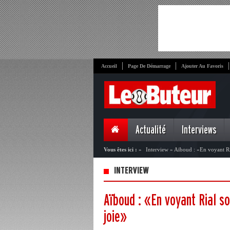
Accueil
Page De Démarrage
Ajouter Au Favoris
Actualité
Interviews
Vous êtes ici :
»
Interview
»
Aïboud : «En voyant Ria
INTERVIEW
Aïboud : «En voyant Rial so
joie»