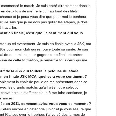
n commencé le match. Je suis entré directement dans le
té en deux fois de mettre le cuir au fond des filets.
 chance et je peux vous dire que pour moi le bonheur,
r. Je sais que je ne dois pas griller les étapes, je dois
 travailler.
ent en finale, c’est quoi le sentiment qui vous
nter un tel événement. Je suis en finale avec la JSK, ma
10e pour mon club qui retrouve toute sa santé. Je suis
erai de mon mieux pour gagner cette finale et entrer
 jeune de cette formation, je remercie tous ceux qui me
ctif de la JSK qui foulera la pelouse du stade
n en finale JSK-MCA, quel sera votre sentiment ?
itablement la chair de poule en me présentant dans ce
avec les grands matchs qu’a livrés notre sélection
 convaincre le staff technique à me faire confiance, je
pérances.
phée en 2011, comment aviez-vous vécu ce moment ?
 J’étais encore en catégorie junior et je vous assure que
ant Rial soulever le trophée, j’ai versé des larmes de