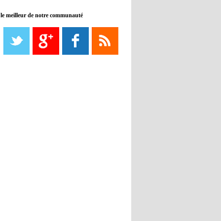
 le meilleur de notre communauté
08:21
- 2022/11/08
Liverpool mis en vente par son
propriétaire
08:18
- 2022/11/08
Le Barça savoure sa première
place et chambre le Real Madrid
08:16
- 2022/11/08
Real - Ancelotti : "On a joué trop
de matchs"
12:39
- 2022/11/06
Real : Les dirigeants veulent le
départ d'Hazard cet hiver