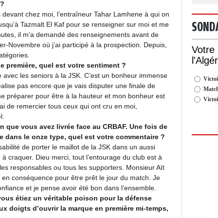
 ?
ais devant chez moi, l’entraîneur Tahar Lamhene à qui on
SOND
jusqu’à Tazmalt El Kaf pour se renseigner sur moi et me
inutes, il m’a demandé des renseignements avant de
er-Novembre où j’ai participé à la prospection. Depuis,
Votre
atégories.
l'Algé
e première, quel est votre sentiment ?
e avec les seniors à la JSK. C’est un bonheur immense
Victoi
lise pas encore que je vais disputer une finale de
Match
me préparer pour être à la hauteur et mon bonheur est
Victo
i de remercier tous ceux qui ont cru en moi,
l.
n que vous avez livrée face au CRBAF. Une fois de
ce dans le onze type, quel est votre commentaire ?
bilité de porter le maillot de la JSK dans un aussi
à craquer. Dieu merci, tout l’entourage du club est à
 les responsables ou tous les supporters. Monsieur Aït
 en conséquence pour être prêt le jour du match. Je
onfiance et je pense avoir été bon dans l’ensemble.
vous étiez un véritable poison pour la défense
ux doigts d’ouvrir la marque en première mi-temps,