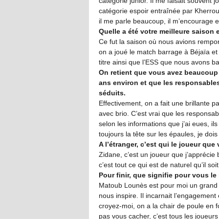
catégorie junior. Il me faisait souvent
catégorie espoir entraînée par Kherroub
il me parle beaucoup, il m’encourage e
Quelle a été votre meilleure saison 
Ce fut la saison où nous avions rempor
on a joué le match barrage à Béjaïa et 
titre ainsi que l’ESS que nous avons ba
On retient que vous avez beaucoup br
ans environ et que les responsable
séduits.
Effectivement, on a fait une brillante 
avec brio. C’est vrai que les responsab
selon les informations que j’ai eues, i
toujours la tête sur les épaules, je do
A l’étranger, c’est qui le joueur que
Zidane, c’est un joueur que j’apprécie
c’est tout ce qui est de naturel qu’il soi
Pour finir, que signifie pour vous 
Matoub Lounès est pour moi un grand mo
nous inspire. Il incarnait l’engagement 
croyez-moi, on a la chair de poule en 
pas vous cacher, c’est tous les joueurs