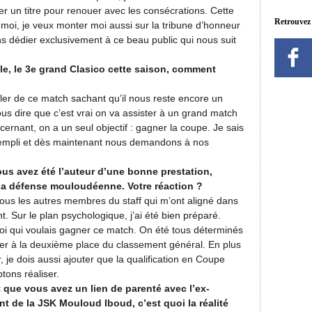
er un titre pour renouer avec les consécrations. Cette
Retrouvez
moi, je veux monter moi aussi sur la tribune d’honneur
s dédier exclusivement à ce beau public qui nous suit
ale, le 3e grand Clasico cette saison, comment
arler de ce match sachant qu’il nous reste encore un
us dire que c’est vrai on va assister à un grand match
rnant, on a un seul objectif : gagner la coupe. Je sais
empli et dès maintenant nous demandons à nos
vous avez été l’auteur d’une bonne prestation,
la défense mouloudéenne. Votre réaction ?
 tous les autres membres du staff qui m’ont aligné dans
t. Sur le plan psychologique, j’ai été bien préparé.
 moi qui voulais gagner ce match. On été tous déterminés
der à la deuxième place du classement général. En plus
 je dois aussi ajouter que la qualification en Coupe
tons réaliser.
que vous avez un lien de parenté avec l’ex-
ent de la JSK Mouloud Iboud, c’est quoi la réalité