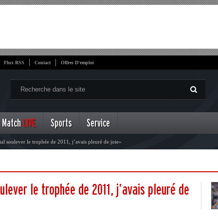
Flux RSS
Contact
Offres D'emploi
Match
LIVE
Sports
Service
l soulever le trophée de 2011, j’avais pleuré de joie»
ulever le trophée de 2011, j’avais pleuré de