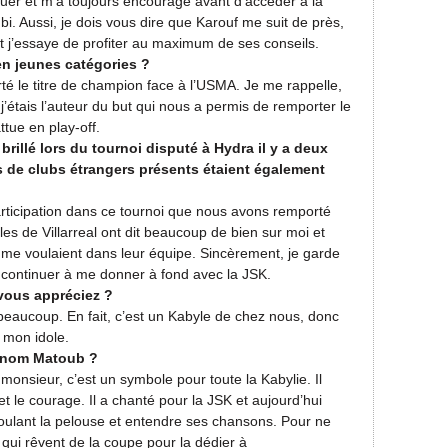
 jouer et m’a toujours encouragé avant d’accéder à la
i. Aussi, je dois vous dire que Karouf me suit de près,
t j’essaye de profiter au maximum de ses conseils.
en jeunes catégories ?
té le titre de champion face à l’USMA. Je me rappelle,
j’étais l’auteur du but qui nous a permis de remporter le
ttue en play-off.
illé lors du tournoi disputé à Hydra il y a deux
s de clubs étrangers présents étaient également
participation dans ce tournoi que nous avons remporté
les de Villarreal ont dit beaucoup de bien sur moi et
ls me voulaient dans leur équipe. Sincèrement, je garde
is continuer à me donner à fond avec la JSK.
 vous appréciez ?
 beaucoup. En fait, c’est un Kabyle de chez nous, donc
t mon idole.
le nom Matoub ?
nsieur, c’est un symbole pour toute la Kabylie. Il
et le courage. Il a chanté pour la JSK et aujourd’hui
foulant la pelouse et entendre ses chansons. Pour ne
 qui rêvent de la coupe pour la dédier à