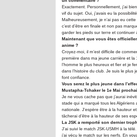
un commentaire ?
Exactement. Personnellement, j’ai bie
vif du sujet. Oui, j’avais eu la possibili
Malheureusement, je n’ai pas eu cette
c’est d’être en finale et non pas marque
garder les pieds sur terre et continuer à
Maintenant que vous êtes officiellem
anime ?
Croyez-moi, il m’est difficile de comme
première dans ma jeune carrière et la 
l’homme le plus heureux et fier et je f
dans l’histoire du club. Je suis le plus
font confiance.
Vous serez le plus jeune dans l’effe
Mustapha-Tchaker le 1e Mai prochai
Je ne vous cache pas que j’aurai inév
stade qui a marqué tous les Algériens 
nationale. J’espère être à la hauteur et
tâcherai d’être à la hauteur de ses es
La JSK a remporté son dernier tro
J’ai suivi le match JSK-USMH à la télé.
j’ai vécu le match sur les nerfs. En voy