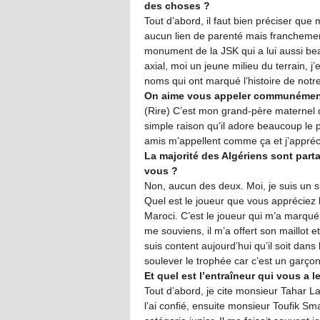
des choses ?
Tout d’abord, il faut bien préciser qu
aucun lien de parenté mais franchement
monument de la JSK qui a lui aussi b
axial, moi un jeune milieu du terrain, 
noms qui ont marqué l’histoire de notre
On aime vous appeler communément
(Rire) C’est mon grand-père maternel 
simple raison qu’il adore beaucoup le 
amis m’appellent comme ça et j’apprécie
La majorité des Algériens sont parta
vous ?
Non, aucun des deux. Moi, je suis un su
Quel est le joueur que vous appréciez
Maroci. C’est le joueur qui m’a marqué.
me souviens, il m’a offert son maillot e
suis content aujourd’hui qu’il soit dans l
soulever le trophée car c’est un garço
Et quel est l’entraîneur qui vous a 
Tout d’abord, je cite monsieur Tahar 
l’ai confié, ensuite monsieur Toufik Sm