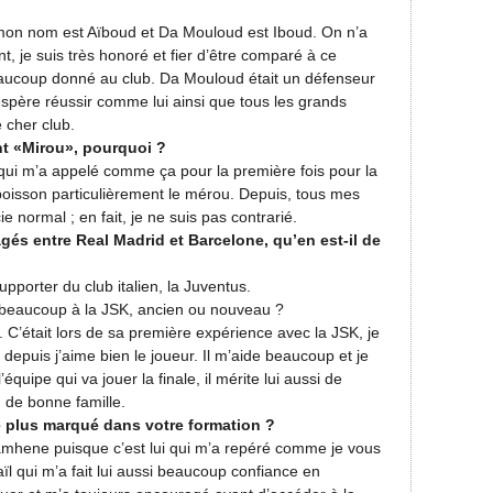
e mon nom est Aïboud et Da Mouloud est Iboud. On n’a
, je suis très honoré et fier d’être comparé à ce
eaucoup donné au club. Da Mouloud était un défenseur
j’espère réussir comme lui ainsi que tous les grands
 cher club.
 «Mirou», pourquoi ?
qui m’a appelé comme ça pour la première fois pour la
poisson particulièrement le mérou. Depuis, tous mes
 normal ; en fait, je ne suis pas contrarié.
gés entre Real Madrid et Barcelone, qu’en est-il de
pporter du club italien, la Juventus.
 beaucoup à la JSK, ancien ou nouveau ?
 C’était lors de sa première expérience avec la JSK, je
t depuis j’aime bien le joueur. Il m’aide beaucoup et je
’équipe qui va jouer la finale, il mérite lui aussi de
n de bonne famille.
le plus marqué dans votre formation ?
Lamhene puisque c’est lui qui m’a repéré comme je vous
aïl qui m’a fait lui aussi beaucoup confiance en