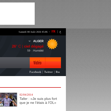
-
FR
|
ع
Samedi 08 Août 2026 05:06
ALGER
26
° C |
ciel dégagé
59
: Humidité
Vidéo
|
|
Facebook
Twitter
Rss
Photo
02/04/2014
Tafer : «Je suis plus fort
que je ne l’étais à l’OL»