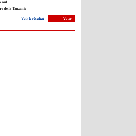
 nul
Barça : Piqué explique sa
ire de la Tanzanie
décision de départ à la retraite
Voir le résultat
Voter
09:05
- 2022/11/10
Man City : Haaland apprend
l'Espagnol pour le Real Madrid ?
09:02
- 2022/11/10
Atlético : Simeone risque de
prendre la porte
12:50
- 2022/11/09
Barça : Un arbitre accuse Piqué
d'insultes lors du match face à
Osasuna
12:45
- 2022/11/09
Real : Guti critique l'absence de
Benzema
12:35
- 2022/11/09
Man City : Haaland reste sur le