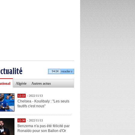
actualité
ational
Algérie
Autres actus
12:33
- 2022/11/13
Chelsea - Koulibaly : "Les seuls
fautifs c'est nous"
12:30
- 2022/11/13
Benzema n'a pas été félicité par
Ronaldo pour son Ballon d'Or