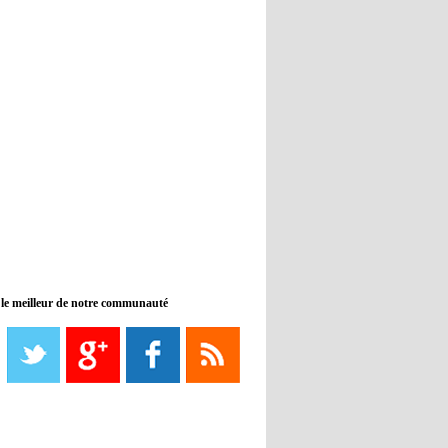
banc de touche
12:33
- 2022/11/09
Real : Benzema toujours forfait
pour le dernier match avant le
Mondial
11:46
- 2022/11/09
Manchester City ne payait plus
Benjamin Mendy
12:17
- 2022/11/08
Man United : Choupo-Moting
ciblé pour remplacer Ronaldo ?
 le meilleur de notre communauté
08:21
- 2022/11/08
Liverpool mis en vente par son
propriétaire
08:18
- 2022/11/08
Le Barça savoure sa première
place et chambre le Real Madrid