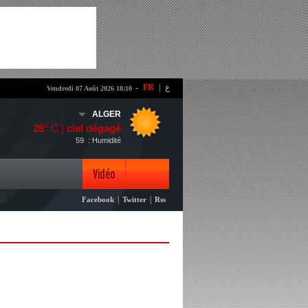
-
FR
|
ع
Vendredi 07 Août 2026 18:10
ALGER
28
° C |
ciel dégagé
59
: Humidité
Vidéo
|
|
Facebook
Twitter
Rss
Photo