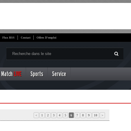
Flux RSS
Contact
Offres D'emploi
Match
LIVE
Sports
Service
<
1
2
3
4
5
6
7
8
9
10
>