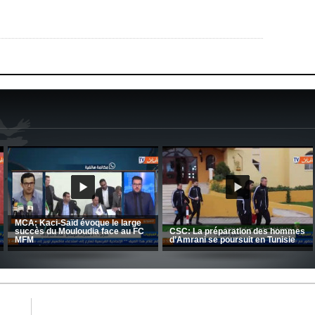
CRB: Entretien avec Toufik
Korichi
Entretien avec Moulay Haddou