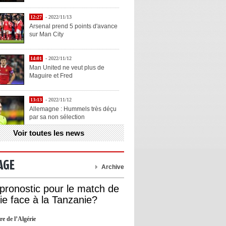
12:27
- 2022/11/13
Arsenal prend 5 points d'avance
sur Man City
14:01
- 2022/11/12
Man United ne veut plus de
Maguire et Fred
13:13
- 2022/11/12
Allemagne : Hummels très déçu
par sa non sélection
Voir toutes les news
13:11
- 2022/11/12
Henry explique la chose qu'il
aime chez Benzema
AGE
Archive
13:05
- 2022/11/12
 pronostic pour le match de
OL : Blanc veut se prendre la
rie face à la Tanzanie?
tête avec Cherki
re de l’Algérie
12:51
- 2022/11/10