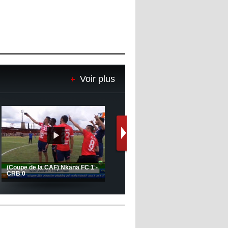
Voir plus
Le message de Delort, Benrahma
et Belkebla à l'occasion du "Big
Day de vaccination"