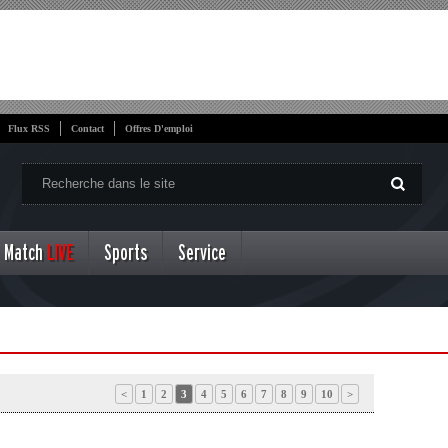
Flux RSS
Contact
Offres D'emploi
Match
LIVE
Sports
Service
<
1
2
3
4
5
6
7
8
9
10
>