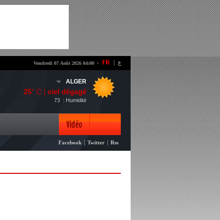
-
FR
|
ع
Vendredi 07 Août 2026 04:00
ALGER
25
° C |
ciel dégagé
73
: Humidité
Vidéo
|
|
Facebook
Twitter
Rss
Photo