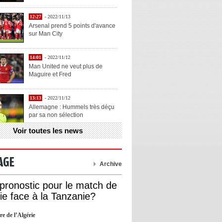
12:27
- 2022/11/13
Arsenal prend 5 points d'avance
sur Man City
14:01
- 2022/11/12
Man United ne veut plus de
Maguire et Fred
13:13
- 2022/11/12
Allemagne : Hummels très déçu
par sa non sélection
Voir toutes les news
13:11
- 2022/11/12
Henry explique la chose qu'il
aime chez Benzema
AGE
Archive
13:05
- 2022/11/12
 pronostic pour le match de
OL : Blanc veut se prendre la
rie face à la Tanzanie?
tête avec Cherki
re de l’Algérie
12:51
- 2022/11/10