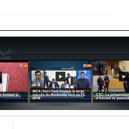
CRB: Entretien avec Toufik
Korichi
Entretien avec Moulay Haddou