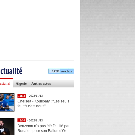
actualité
ational
Algérie
Autres actus
12:33
- 2022/11/13
Chelsea - Koulibaly : "Les seuls
fautifs c'est nous"
12:30
- 2022/11/13
Benzema n'a pas été félicité par
Ronaldo pour son Ballon d'Or