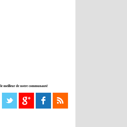
banc de touche
12:33
- 2022/11/09
Real : Benzema toujours forfait
pour le dernier match avant le
Mondial
11:46
- 2022/11/09
Manchester City ne payait plus
Benjamin Mendy
12:17
- 2022/11/08
Man United : Choupo-Moting
ciblé pour remplacer Ronaldo ?
 le meilleur de notre communauté
08:21
- 2022/11/08
Liverpool mis en vente par son
propriétaire
08:18
- 2022/11/08
Le Barça savoure sa première
place et chambre le Real Madrid