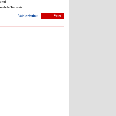
 nul
Barça : Piqué explique sa
ire de la Tanzanie
décision de départ à la retraite
Voir le résultat
Voter
09:05
- 2022/11/10
Man City : Haaland apprend
l'Espagnol pour le Real Madrid ?
09:02
- 2022/11/10
Atlético : Simeone risque de
prendre la porte
12:50
- 2022/11/09
Barça : Un arbitre accuse Piqué
d'insultes lors du match face à
Osasuna
12:45
- 2022/11/09
Real : Guti critique l'absence de
Benzema
12:35
- 2022/11/09
Man City : Haaland reste sur le