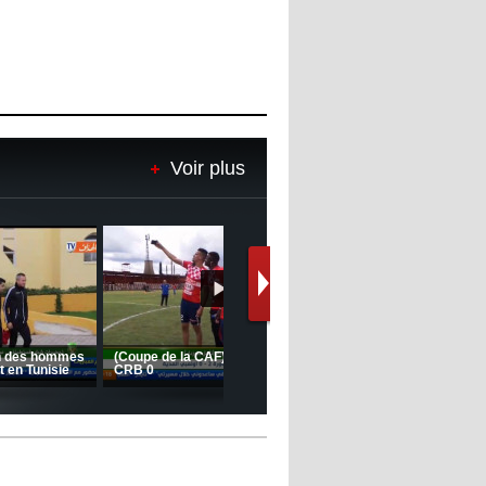
Voir plus
Le message de Delort, Benrahma
et Belkebla à l'occasion du "Big
Day de vaccination"