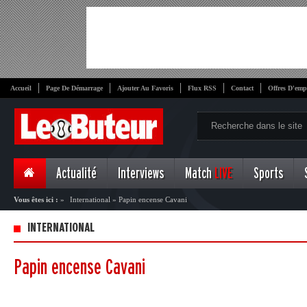
Accueil
Page De Démarrage
Ajouter Au Favoris
Flux RSS
Contact
Offres D'emp
Actualité
Interviews
Match
LIVE
Sports
Vous êtes ici :
»
International
»
Papin encense Cavani
INTERNATIONAL
Papin encense Cavani