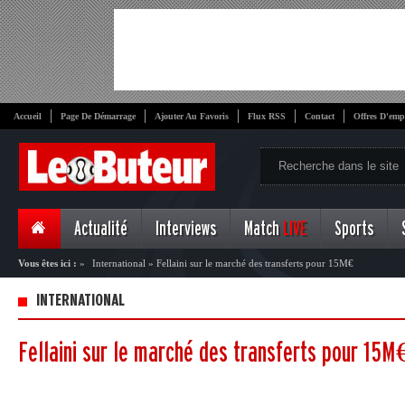
Accueil
Page De Démarrage
Ajouter Au Favoris
Flux RSS
Contact
Offres D'emp
Actualité
Interviews
Match
LIVE
Sports
Vous êtes ici :
»
International
»
Fellaini sur le marché des transferts pour 15M€
INTERNATIONAL
Fellaini sur le marché des transferts pour 15M