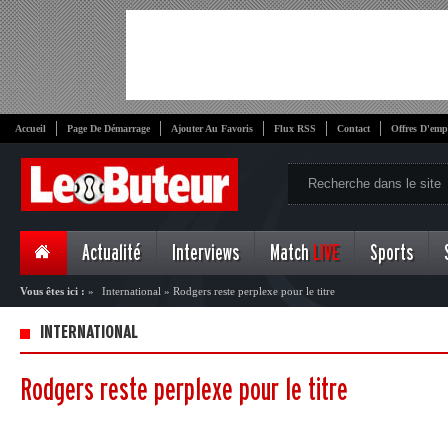
Accueil
Page De Démarrage
Ajouter Au Favoris
Flux RSS
Contact
Offres D'emp
Actualité
Interviews
Match
LIVE
Sports
Vous êtes ici :
»
International
»
Rodgers reste perplexe pour le titre
INTERNATIONAL
Rodgers reste perplexe pour le titre