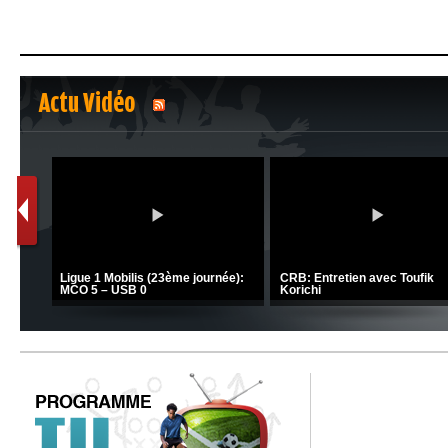
Actu Vidéo
1
2
C 1 -
Ligue 1 Mobilis (23ème journée):
CRB: Entretien avec Toufik
MCO 5 – USB 0
Korichi