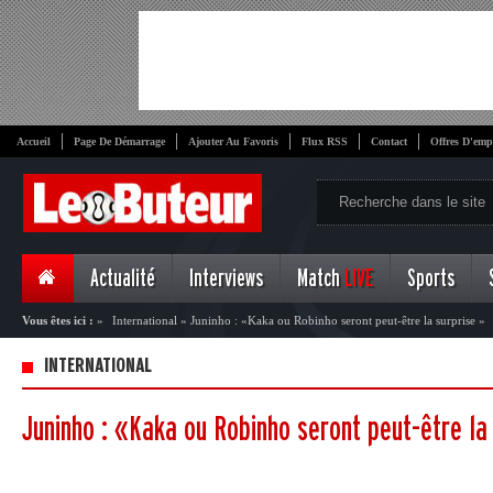
Accueil
Page De Démarrage
Ajouter Au Favoris
Flux RSS
Contact
Offres D'emp
Actualité
Interviews
Match
LIVE
Sports
Vous êtes ici :
»
International
»
Juninho : «Kaka ou Robinho seront peut-être la surprise »
INTERNATIONAL
Juninho : «Kaka ou Robinho seront peut-être la