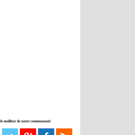
Real : Guti critique l'absence de
Benzema
12:35
- 2022/11/09
Man City : Haaland reste sur le
banc de touche
12:33
- 2022/11/09
Real : Benzema toujours forfait
pour le dernier match avant le
Mondial
11:46
- 2022/11/09
Manchester City ne payait plus
Benjamin Mendy
12:17
- 2022/11/08
Man United : Choupo-Moting
ciblé pour remplacer Ronaldo ?
 le meilleur de notre communauté
08:21
- 2022/11/08
Liverpool mis en vente par son
propriétaire