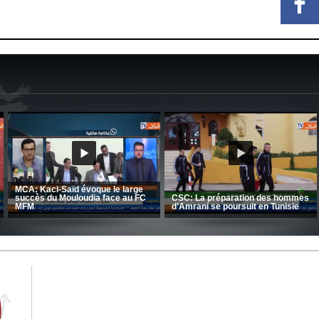
CRB: Entretien avec Toufik
Korichi
Entretien avec Moulay Haddou