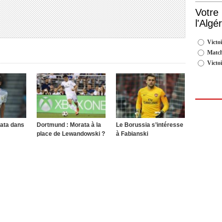
Votre
l'Algé
Victoi
Match
Victo
ata dans
Dortmund : Morata à la
Le Borussia s’intéresse
place de Lewandowski ?
à Fabianski