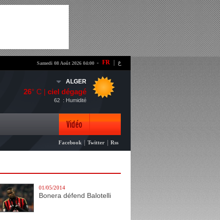
-
FR
|
ع
Samedi 08 Août 2026 04:00
ALGER
26
° C |
ciel dégagé
62
: Humidité
Vidéo
|
|
Facebook
Twitter
Rss
Photo
01/05/2014
Bonera défend Balotelli