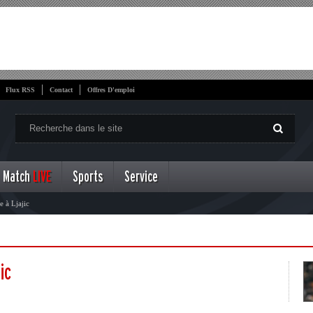
Flux RSS
Contact
Offres D'emploi
Match
LIVE
Sports
Service
e à Ljajic
ic