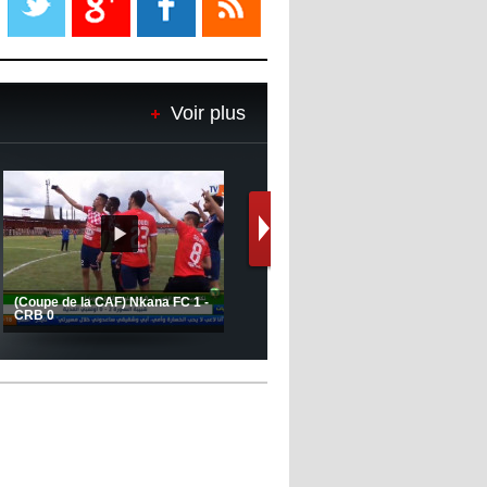
08:18
- 2022/11/08
Le Barça savoure sa première
place et chambre le Real Madrid
Voir plus
08:16
- 2022/11/08
Real - Ancelotti : "On a joué trop
de matchs"
12:39
- 2022/11/06
Real : Les dirigeants veulent le
départ d'Hazard cet hiver
Le message de Delort, Benrahma
et Belkebla à l'occasion du "Big
Day de vaccination"