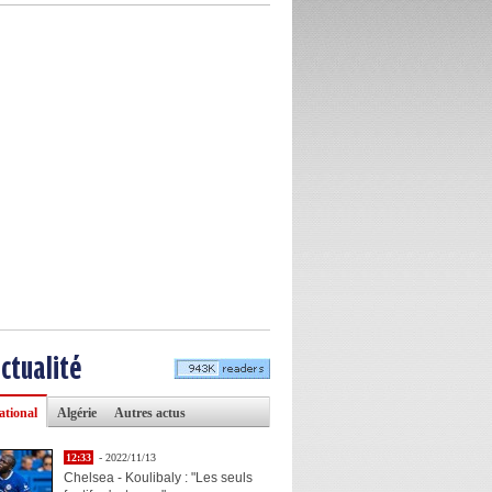
actualité
ational
Algérie
Autres actus
12:33
- 2022/11/13
Chelsea - Koulibaly : "Les seuls