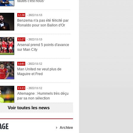
fautifs c'est nous"
12:30
- 2022/11/13
Benzema n'a pas été félicité par
Ronaldo pour son Ballon d'Or
12:27
- 2022/11/13
Arsenal prend 5 points d'avance
sur Man City
14:01
- 2022/11/12
Man United ne veut plus de
Maguire et Fred
13:13
- 2022/11/12
Allemagne : Hummels très déçu
par sa non sélection
Voir toutes les news
13:11
- 2022/11/12
Henry explique la chose qu'il
aime chez Benzema
AGE
Archive