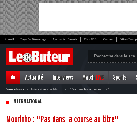
Accueil
Page De Démarrage
Ajouter Au Favoris
Flux RSS
Contact
Offres D'emp
Actualité
Interviews
Match
LIVE
Sports
Vous êtes ici :
»
International
»
Mourinho : "Pas dans la course au titre"
INTERNATIONAL
Mourinho : "Pas dans la course au titre"