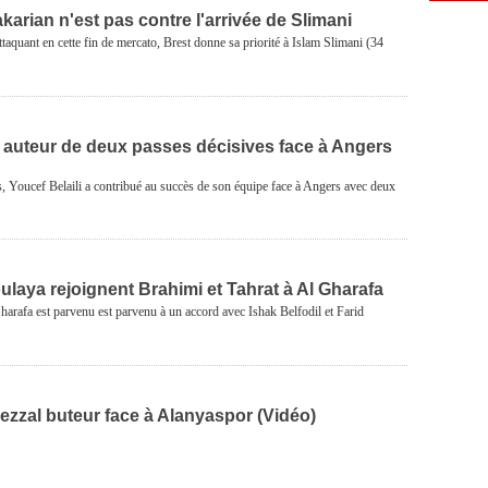
akarian n'est pas contre l'arrivée de Slimani
ttaquant en cette fin de mercato, Brest donne sa priorité à Islam Slimani (34
li auteur de deux passes décisives face à Angers
, Youcef Belaili a contribué au succès de son équipe face à Angers avec deux
oulaya rejoignent Brahimi et Tahrat à Al Gharafa
harafa est parvenu est parvenu à un accord avec Ishak Belfodil et Farid
ezzal buteur face à Alanyaspor (Vidéo)