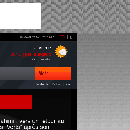
-
FR
|
ع
Vendredi 07 Août 2026 00:51
ALGER
26
° C |
peu nuageux
72
: Humidité
Vidéo
|
|
Facebook
Twitter
Rss
Photo
Brahimi : vers un retour au
s “Verts” après son