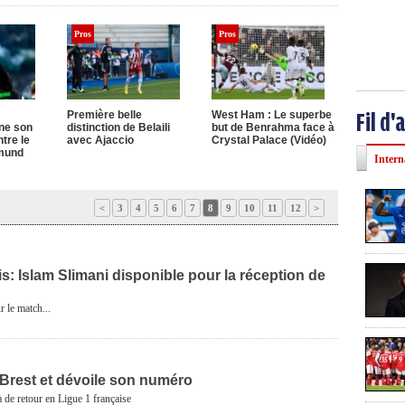
Pros
Pros
Première belle
West Ham : Le superbe
Fil d'
ne son
distinction de Belaili
but de Benrahma face à
tre le
avec Ajaccio
Crystal Palace (Vidéo)
mund
Intern
<
3
4
5
6
7
8
9
10
11
12
>
s: Islam Slimani disponible pour la réception de
r le match...
 Brest et dévoile son numéro
à de retour en Ligue 1 française