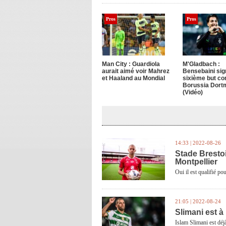
Pros
Pros
Man City : Guardiola
M'Gladbach :
aurait aimé voir Mahrez
Bensebaini sig
et Haaland au Mondial
sixième but con
Borussia Dort
(Vidéo)
14:33 | 2022-08-26
Stade Brestoi
Montpellier
Oui il est qualifié pou
21:05 | 2022-08-24
Slimani est à
Islam Slimani est déj