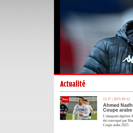
Actualité
15:37 | 2025-09-22
Pros
Ahmed Nadhir 
Coupe arabe
L’attaquant algérien
été convoqué par Madj
Coupe arabe 2025.