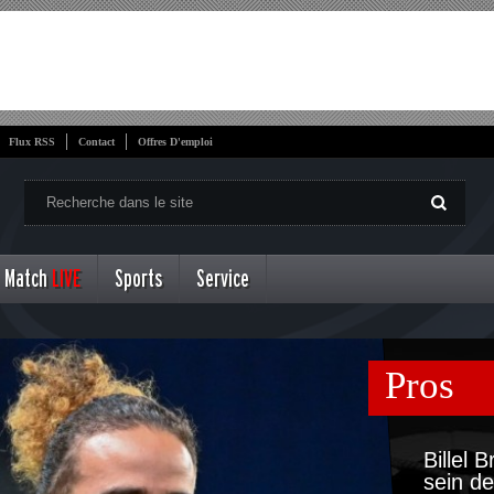
Flux RSS
Contact
Offres D'emploi
Match
LIVE
Sports
Service
Pros
Billel 
sein de