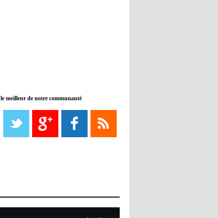
11:46
- 2022/11/09
Manchester City ne payait plus
Benjamin Mendy
12:17
- 2022/11/08
Man United : Choupo-Moting
ciblé pour remplacer Ronaldo ?
 le meilleur de notre communauté
08:21
- 2022/11/08
Liverpool mis en vente par son
propriétaire
08:18
- 2022/11/08
Le Barça savoure sa première
place et chambre le Real Madrid
08:16
- 2022/11/08
Real - Ancelotti : "On a joué trop
de matchs"