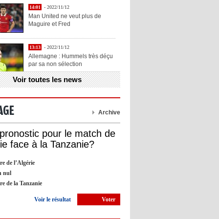
14:01
- 2022/11/12
Man United ne veut plus de
Maguire et Fred
13:13
- 2022/11/12
Allemagne : Hummels très déçu
par sa non sélection
Voir toutes les news
13:11
- 2022/11/12
Henry explique la chose qu'il
aime chez Benzema
AGE
Archive
13:05
- 2022/11/12
 pronostic pour le match de
OL : Blanc veut se prendre la
rie face à la Tanzanie?
tête avec Cherki
re de l’Algérie
12:51
- 2022/11/10
 nul
Barça : Piqué explique sa
ire de la Tanzanie
décision de départ à la retraite
Voir le résultat
Voter
09:05
- 2022/11/10
Man City : Haaland apprend