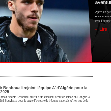
aventur
Après un parc
relancer sa ca
avec l’équipe
Lire
Benbouali rejoint l’équipe A’ d’Algérie pour la
 2025
 Ahmed Nadhir Benbouali, auteur d’un excellent début de saison en Hongrie, a
id Bougherra pour le stage d’octobre de l’équipe nationale A’, en vue de la