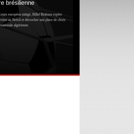
e brésilienne
ours européen mitigé, Billel Brahimi espère
rrière au Brésil et décrocher une place de choix
 nationale algérienne.