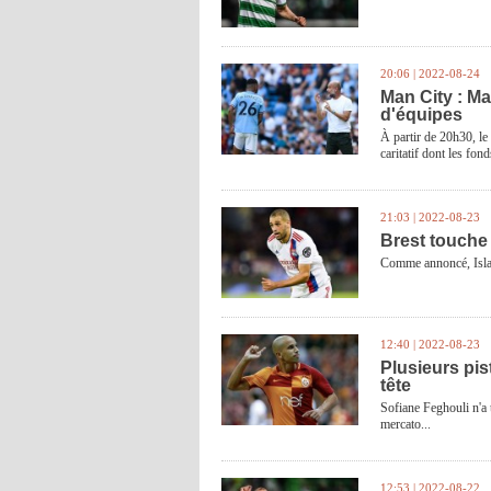
20:06 | 2022-08-24
Man City : Ma
d'équipes
À partir de 20h30, l
caritatif dont les fo
21:03 | 2022-08-23
Brest touche
Comme annoncé, Islam
12:40 | 2022-08-23
Plusieurs pis
tête
Sofiane Feghouli n'a 
mercato...
12:53 | 2022-08-22