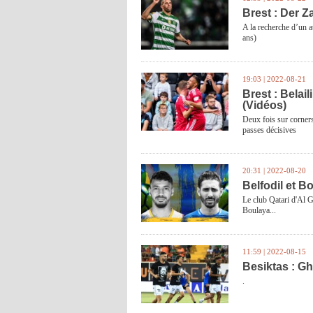
Brest : Der Z
A la recherche d’un a
ans)
19:03 | 2022-08-21
Brest : Belai
(Vidéos)
Deux fois sur corners
passes décisives
20:31 | 2022-08-20
Belfodil et B
Le club Qatari d'Al G
Boulaya...
11:59 | 2022-08-15
Besiktas : Gh
.