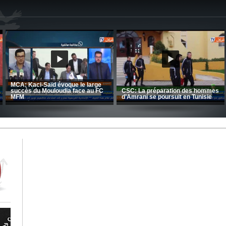
CRB: Entretien avec Toufik
Korichi
Entretien avec Moulay Haddou