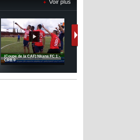
Voir plus
12:39
- 2022/11/06
Real : Les dirigeants veulent le
départ d'Hazard cet hiver
Le message de Delort, Benrahma
et Belkebla à l'occasion du "Big
Day de vaccination"