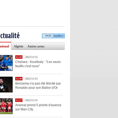
actualité
ational
Algérie
Autres actus
12:33
- 2022/11/13
Chelsea - Koulibaly : "Les seuls
fautifs c'est nous"
12:30
- 2022/11/13
Benzema n'a pas été félicité par
Ronaldo pour son Ballon d'Or
12:27
- 2022/11/13
Arsenal prend 5 points d'avance
sur Man City