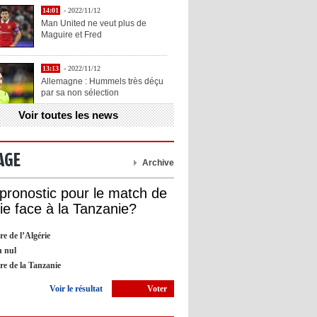
14:01
- 2022/11/12
Man United ne veut plus de
Maguire et Fred
13:13
- 2022/11/12
Allemagne : Hummels très déçu
par sa non sélection
Voir toutes les news
13:11
- 2022/11/12
Henry explique la chose qu'il
aime chez Benzema
AGE
Archive
13:05
- 2022/11/12
 pronostic pour le match de
OL : Blanc veut se prendre la
rie face à la Tanzanie?
tête avec Cherki
re de l’Algérie
12:51
- 2022/11/10
 nul
Barça : Piqué explique sa
ire de la Tanzanie
décision de départ à la retraite
Voir le résultat
Voter
09:05
- 2022/11/10
Man City : Haaland apprend