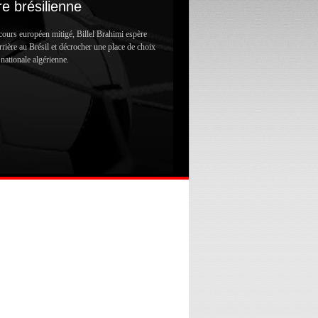
e brésilienne
ours européen mitigé, Billel Brahimi espère
rrière au Brésil et décrocher une place de choix
 nationale algérienne.