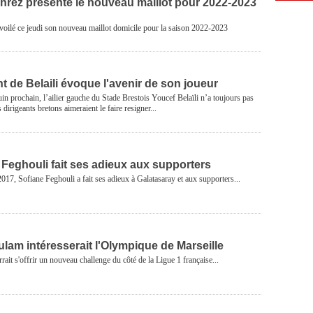
ahrez présente le nouveau maillot pour 2022-2023
voilé ce jeudi son nouveau maillot domicile pour la saison 2022-2023
nt de Belaili évoque l'avenir de son joueur
juin prochain, l’ailier gauche du Stade Brestois Youcef Belaïli n’a toujours pas
dirigeants bretons aimeraient le faire resigner...
 Feghouli fait ses adieux aux supporters
2017, Sofiane Feghouli a fait ses adieux à Galatasaray et aux supporters...
lam intéresserait l'Olympique de Marseille
it s'offrir un nouveau challenge du côté de la Ligue 1 française...