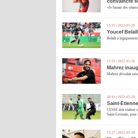
convaincre su
«Je faisais des séanc
15:31 | 2022-05-20
Youcef Belaïl
Belaïli a logiquement 
15:25 | 2022-05-20
Mahrez inaug
Mahrez dévoilait ensu
10:41 | 2022-05-20
Saint-Etienn
l'ASSE doit réaliser 
Saint-Germain, pour a
12:27 | 2022-05-19