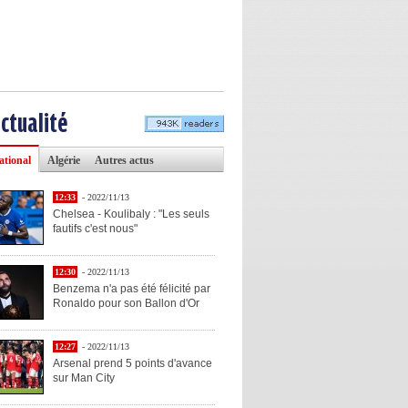
actualité
ational
Algérie
Autres actus
12:33
- 2022/11/13
Chelsea - Koulibaly : "Les seuls
fautifs c'est nous"
12:30
- 2022/11/13
Benzema n'a pas été félicité par
Ronaldo pour son Ballon d'Or
12:27
- 2022/11/13
Arsenal prend 5 points d'avance
sur Man City