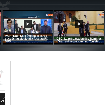
CRB: Entretien avec Toufik
Korichi
Entretien avec Moulay Haddou