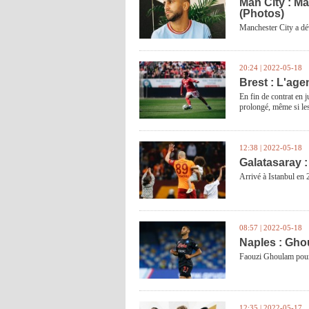
Man City : M
(Photos)
Manchester City a dé
20:24 | 2022-05-18
Brest : L'age
En fin de contrat en 
prolongé, même si les 
12:38 | 2022-05-18
Galatasaray :
Arrivé à Istanbul en 
08:57 | 2022-05-18
Naples : Ghou
Faouzi Ghoulam pourra
12:35 | 2022-05-17