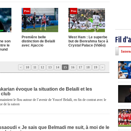
Pros
Pros
Première belle
West Ham : Le superbe
Fil d'
ne son
distinction de Belaili
but de Benrahma face à
tre le
avec Ajaccio
Crystal Palace (Vidéo)
mund
Intern
<
10
11
12
13
14
15
16
17
18
19
>
karian évoque la situation de Belaili et les
 club
aintient le flou autour de l’avenir de Youcef Belaïli, en fin de contrat avec le
ue de la saison
saoudi « Je sais que Belmadi me suit, à moi de le