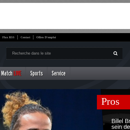
Flux RSS
Contact
Offres D'emploi
Match
LIVE
Sports
Service
Pros
Billel 
sein de