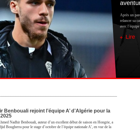
aventur
Après un parc
relancer sa ca
avec l’équipe
Lire
Benbouali rejoint l’équipe A’ d’Algérie pour la
 2025
 Ahmed Nadhir Benbouali, auteur d’un excellent début de saison en Hongrie, a
id Bougherra pour le stage d’octobre de l’équipe nationale A’, en vue de la