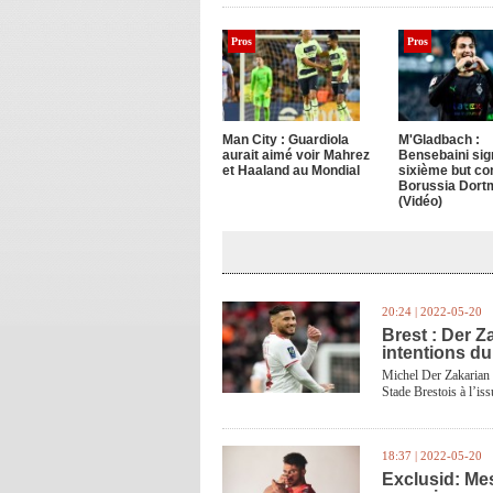
Pros
Pros
Man City : Guardiola
M'Gladbach :
aurait aimé voir Mahrez
Bensebaini sig
et Haaland au Mondial
sixième but con
Borussia Dort
(Vidéo)
20:24 | 2022-05-20
Brest : Der Za
intentions du
Michel Der Zakarian m
Stade Brestois à l’iss
18:37 | 2022-05-20
Exclusid: Mes