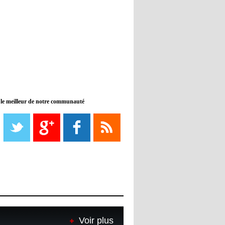
11:46
- 2022/11/09
Manchester City ne payait plus
Benjamin Mendy
12:17
- 2022/11/08
Man United : Choupo-Moting
ciblé pour remplacer Ronaldo ?
 le meilleur de notre communauté
08:21
- 2022/11/08
Liverpool mis en vente par son
propriétaire
08:18
- 2022/11/08
Le Barça savoure sa première
place et chambre le Real Madrid
08:16
- 2022/11/08
Real - Ancelotti : "On a joué trop
de matchs"
Voir plus