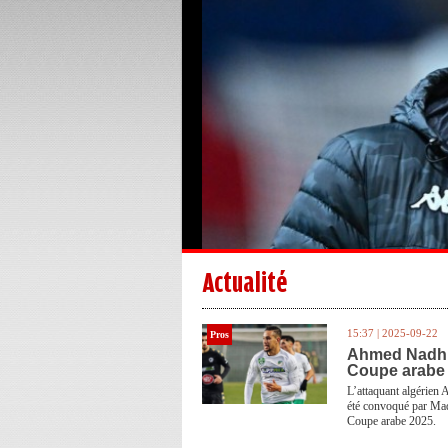
Actualité
15:37 | 2025-09-22
Pros
Ahmed Nadhir 
Coupe arabe
L’attaquant algérien
été convoqué par Madj
Coupe arabe 2025.