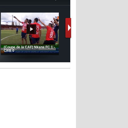
12:39
- 2022/11/06
Real : Les dirigeants veulent le
départ d'Hazard cet hiver
Le message de Delort, Benrahma
et Belkebla à l'occasion du "Big
Day de vaccination"