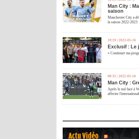
Man City : Ma
saison
Manchester City a dév
la saison 2022-2023
19:19 | 2022-05-16
Exclusif : Le
« Continuer ma progr
08:35 | 2022-05-16
Man City : Gr
Après le nul face à W
affecter l'internationa
Actu Vidéo
1
2