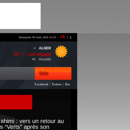
-
FR
|
ع
Dimanche 09 Août 2026 11:19
ALGER
32
° C |
ciel dégagé
45
: Humidité
Vidéo
|
|
Facebook
Twitter
Rss
Photo
Brahimi : vers un retour au
s “Verts” après son