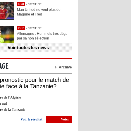
14:01
- 2022/11/12
Man United ne veut plus de
Maguire et Fred
13:13
- 2022/11/12
Allemagne : Hummels très déçu
par sa non sélection
Voir toutes les news
13:11
- 2022/11/12
Henry explique la chose qu'il
aime chez Benzema
AGE
Archive
13:05
- 2022/11/12
 pronostic pour le match de
OL : Blanc veut se prendre la
rie face à la Tanzanie?
tête avec Cherki
re de l’Algérie
12:51
- 2022/11/10
 nul
Barça : Piqué explique sa
ire de la Tanzanie
décision de départ à la retraite
Voir le résultat
Voter
09:05
- 2022/11/10
Man City : Haaland apprend