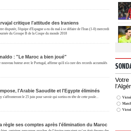
vajal critique l'attitude des Iraniens
re disputée, l'équipe d'Espagne a eu du mal à se défaire de l'Iran (1-0) mercredi
 journée du Groupe B de la Coupe du monde 2018
naldo : "Le Maroc a bien joué"
 nouveau buteur avec le Portugal, affirme qu'il n'a cure des records accumulés
SOND
Votre
l'Algé
mpose, l'Arabie Saoudite et l'Egypte éliminés
 s'affronteront le 25 juin pour savoir qui sortira en tête de cette poule...
Victoi
Match
Victo
a règle ses comptes après l’élimination du Maroc
ète bien, certaines personnes proches de l’équipe pensaient qu’on était devenu des