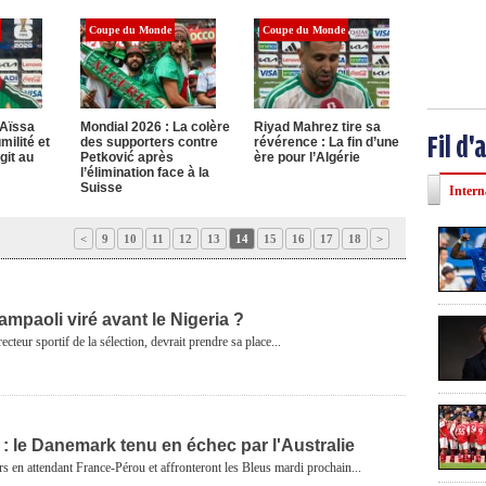
Coupe du Monde
Coupe du Monde
 Aïssa
Mondial 2026 : La colère
Riyad Mahrez tire sa
Fil d'
milité et
des supporters contre
révérence : La fin d’une
git au
Petković après
ère pour l’Algérie
l’élimination face à la
Suisse
Intern
<
9
10
11
12
13
14
15
16
17
18
>
ampaoli viré avant le Nigeria ?
cteur sportif de la sélection, devrait prendre sa place...
: le Danemark tenu en échec par l'Australie
rs en attendant France-Pérou et affronteront les Bleus mardi prochain...