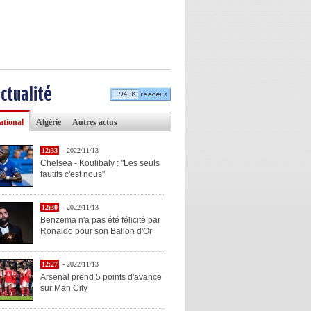
actualité
ational
Algérie
Autres actus
12:33
- 2022/11/13
Chelsea - Koulibaly : "Les seuls
fautifs c'est nous"
12:30
- 2022/11/13
Benzema n'a pas été félicité par
Ronaldo pour son Ballon d'Or
12:27
- 2022/11/13
Arsenal prend 5 points d'avance
sur Man City