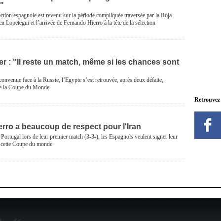
e"
lection espagnole est revenu sur la période compliquée traversée par la Roja
en Lopetegui et l’arrivée de Fernando Hierro à la tête de la sélection
r : "Il reste un match, même si les chances sont
onvenue face à la Russie, l’Egypte s’est retrouvée, après deux défaite,
de la Coupe du Monde
Retrouvez
rro a beaucoup de respect pour l'Iran
 Portugal lors de leur premier match (3-3-), les Espagnols veulent signer leur
s cette Coupe du monde