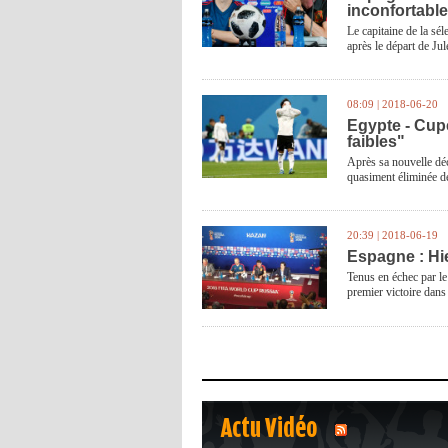
inconfortabl
Le capitaine de la sé
après le départ de Jul
08:09 | 2018-06-20
Egypte - Cupe
faibles"
Après sa nouvelle déc
quasiment éliminée 
20:39 | 2018-06-19
Espagne : Hie
Tenus en échec par le
premier victoire dan
Actu Vidéo
1
2