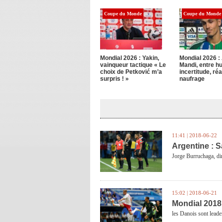
Coupe du Monde
Coupe du Monde
Mondial 2026 : Yakin,
Mondial 2026 :
vainqueur tactique « Le
Mandi, entre hu
choix de Petković m’a
incertitude, réa
surpris ! »
naufrage
11:41 | 2018-06-22
Argentine : S
Jorge Burruchaga, dire
15:02 | 2018-06-21
Mondial 2018 
les Danois sont leade