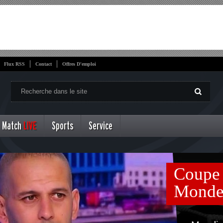
Flux RSS
Contact
Offres D'emploi
Match
LIVE
Sports
Service
Coupe
Mond