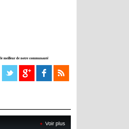
11:46
- 2022/11/09
Manchester City ne payait plus
Benjamin Mendy
12:17
- 2022/11/08
Man United : Choupo-Moting
ciblé pour remplacer Ronaldo ?
 le meilleur de notre communauté
08:21
- 2022/11/08
Liverpool mis en vente par son
propriétaire
08:18
- 2022/11/08
Le Barça savoure sa première
place et chambre le Real Madrid
08:16
- 2022/11/08
Real - Ancelotti : "On a joué trop
de matchs"
Voir plus