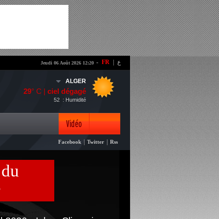
-
FR
|
ع
Jeudi 06 Août 2026 12:20
ALGER
29
° C |
ciel dégagé
52
: Humidité
Vidéo
|
|
Facebook
Twitter
Rss
Photo
 du
e