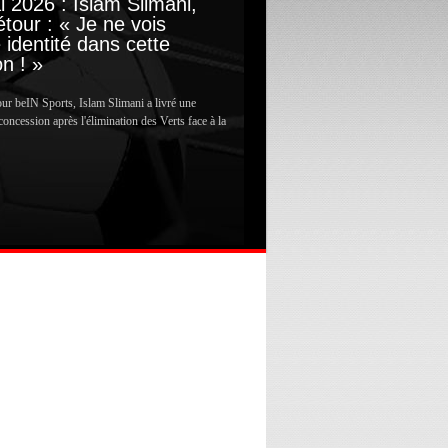
 2026 : Islam Slimani,
tour : « Je ne vois
identité dans cette
on ! »
ur beIN Sports, Islam Slimani a livré une
concession après l'élimination des Verts face à la