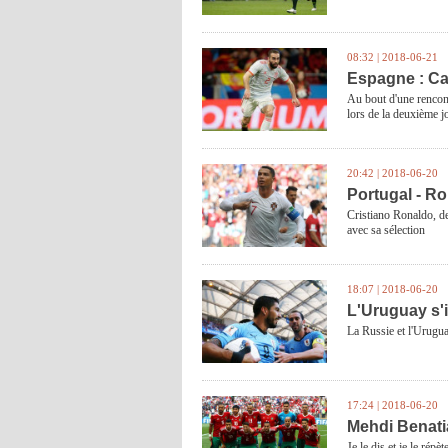
08:32 | 2018-06-21
Espagne : Car
Au bout d'une rencont
lors de la deuxième
20:42 | 2018-06-20
Portugal - Ro
Cristiano Ronaldo, de
avec sa sélection
18:07 | 2018-06-20
L'Uruguay s'i
La Russie et l'Uruguay
17:24 | 2018-06-20
Mehdi Benati
Je le dis et je le rép