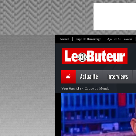
Accueil
Page De Démarrage
Ajouter Au Favoris
Actualité
Interviews
Vous êtes ici :
»
Coupe du Monde