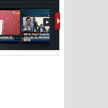
12:39
- 2022/11/06
Real : Les dirigeants veulent le
départ d'Hazard cet hiver
Le message de Delort, Benrahma
et Belkebla à l'occasion du "Big
Day de vaccination"