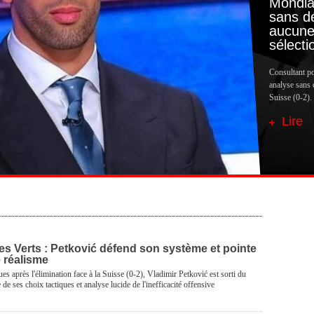
Mondial
sans dé
aucune 
sélecti
Consultant po
analyse sans 
Suisse (0-2).
Lire
es Verts : Petković défend son système et pointe
 réalisme
ues après l'élimination face à la Suisse (0-2), Vladimir Petković est sorti du
 de ses choix tactiques et analyse lucide de l'inefficacité offensive