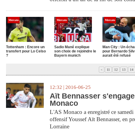
Mercato
Mercato
Mercato
Tottenham : Encore un
Sadio Mané explique
Man City : Un éch
transfert pour Lo Celso
son choix de rejoindre le
pour Bernardo Silv
?
Bayern munich
aurait été refusé
<
11
12
13
14
12:32 | 2016-06-25
Aït Bennasser s'engage
Monaco
L'AS Monaco a enregistré ce samedi l
offensif Youssef Aït Bennasser, en 
Lorraine