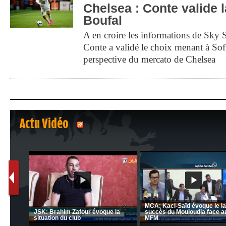
Chelsea : Conte valide l
Boufal
A en croire les informations de Sky S
Conte a validé le choix menant à Sof
perspective du mercato de Chelsea
Actu Vidéo
1
2
C 1 -
Ligue 1 Mobilis (23ème journée):
CRB: Entretien avec Toufik
MCO 5 – USB 0
Korichi