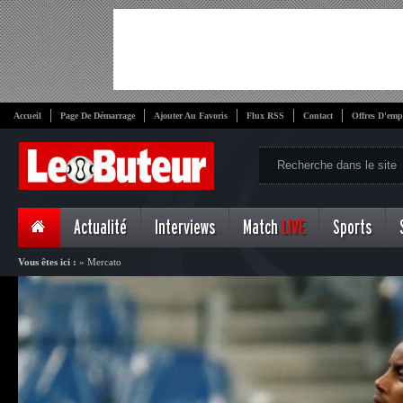
Accueil
Page De Démarrage
Ajouter Au Favoris
Flux RSS
Contact
Offres D'emp
Actualité
Interviews
Match
LIVE
Sports
Vous êtes ici :
»
Mercato