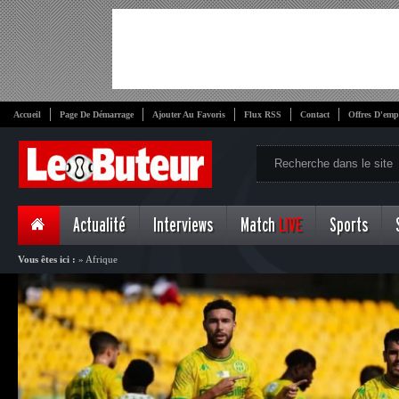
Accueil
Page De Démarrage
Ajouter Au Favoris
Flux RSS
Contact
Offres D'emp
Actualité
Interviews
Match
LIVE
Sports
Vous êtes ici :
»
Afrique