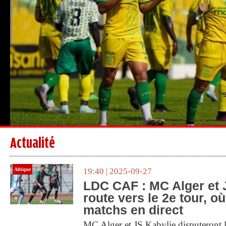
Actualité
Afrique
19:40 | 2025-09-27
LDC CAF : MC Alger et 
route vers le 2e tour, où
matchs en direct
MC Alger et JS Kabylie disputeront l