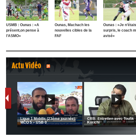
USMB : Ounas : «A
Ounas, Machach les
Ounas : «Je n’étai
présent,on pense à
nouvelles cibles de la
surpris, le coach m
l’ASMO»
FAF
avisé»
Actu Vidéo
1
2
-Saïd évoque le large
 Mouloudia face au FC
CSC: La préparation des hommes
(Coupe de 
d’Amrani se poursuit en Tunisie
CRB 0