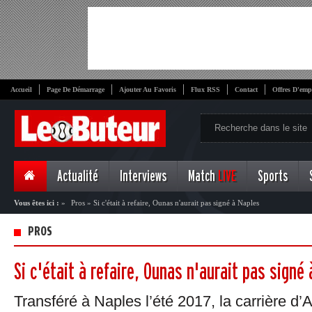
Accueil
Page De Démarrage
Ajouter Au Favoris
Flux RSS
Contact
Offres D'emp
Actualité
Interviews
Match
LIVE
Sports
Vous êtes ici :
»
Pros
»
Si c'était à refaire, Ounas n'aurait pas signé à Naples
PROS
Si c'était à refaire, Ounas n'aurait pas signé
Transféré à Naples l’été 2017, la carrière 