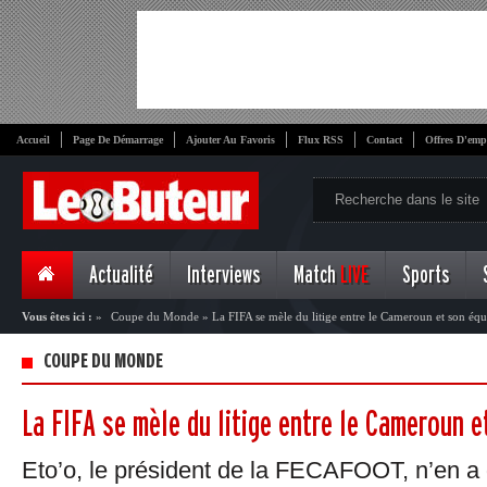
Accueil
Page De Démarrage
Ajouter Au Favoris
Flux RSS
Contact
Offres D'emp
Actualité
Interviews
Match
LIVE
Sports
Vous êtes ici :
»
Coupe du Monde
»
La FIFA se mèle du litige entre le Cameroun et son éq
COUPE DU MONDE
La FIFA se mèle du litige entre le Cameroun 
Eto’o, le président de la FECAFOOT, n’en a 