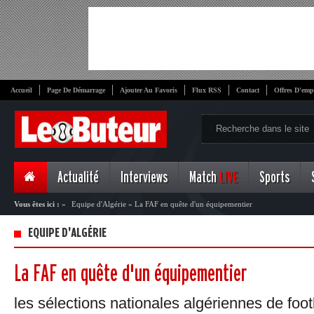
Accueil
Page De Démarrage
Ajouter Au Favoris
Flux RSS
Contact
Offres D'emp
Actualité
Interviews
Match
LIVE
Sports
Vous êtes ici :
»
Equipe d'Algérie
»
La FAF en quête d'un équipementier
EQUIPE D'ALGÉRIE
La FAF en quête d'un équipementier
les sélections nationales algériennes de foot