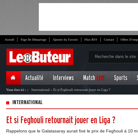
Accueil
Page De Démarrage
Ajouter Au Favoris
Flux RSS
Contact
Offres D'emp
Actualité
Interviews
Match
LIVE
Sports
Vous êtes ici :
»
International
»
Et si Feghouli retournait jouer en Liga ?
INTERNATIONAL
Et si Feghouli retournait jouer en Liga ?
Rappelons que le Galatasaray aurait fixé le prix de Feghouli à 10 mil