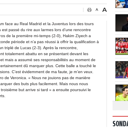
am face au Real Madrid et la Juventus lors des tours
is est passé du rire aux larmes lors d’une rencontre
éros de la première mi-temps (2-0), Hakim Ziyech a
nde période et n’a pas réussi à offrir la qualification à
n triplé de Lucas (2-3). Après la rencontre,
ent totalement abattu en se présentant devant les
 et mais a assumé ses responsabilités au moment de
 certainement dû marquer plus. Cette balle a touché le
asions. C’est évidemment de ma faute, je m’en veux.
cro de Veronica. « Nous ne jouions pas de manière
marquer des buts plus facilement. Mais nous nous
roisième but arrive si tard » a ensuite poursuivi le
ts.
SOND