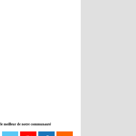
Real : Guti critique l'absence de
Benzema
12:35
- 2022/11/09
Man City : Haaland reste sur le
banc de touche
12:33
- 2022/11/09
Real : Benzema toujours forfait
pour le dernier match avant le
Mondial
11:46
- 2022/11/09
Manchester City ne payait plus
Benjamin Mendy
12:17
- 2022/11/08
Man United : Choupo-Moting
ciblé pour remplacer Ronaldo ?
 le meilleur de notre communauté
08:21
- 2022/11/08
Liverpool mis en vente par son
propriétaire