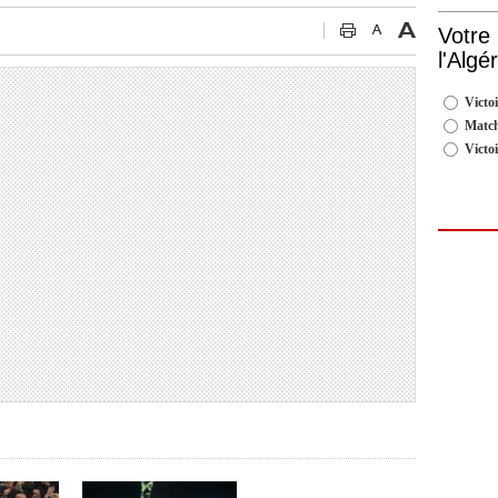
Votre
l'Algé
Victoi
Match
Victo