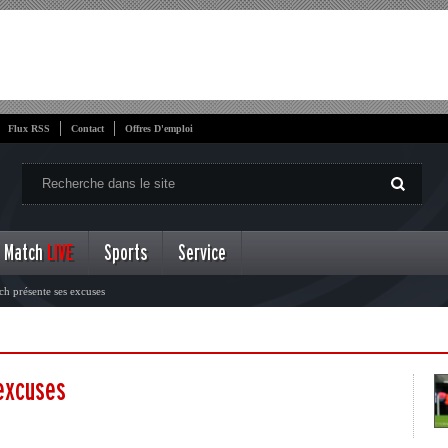
Flux RSS
Contact
Offres D'emploi
Match
LIVE
Sports
Service
ch présente ses excuses
 excuses