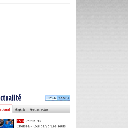
actualité
ational
Algérie
Autres actus
12:33
- 2022/11/13
Chelsea - Koulibaly : "Les seuls