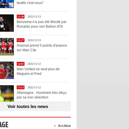
fautifs c'est nous"
12:30
- 2022/11/13
Benzema n'a pas été félicité par
Ronaldo pour son Ballon d'Or
12:27
- 2022/11/13
Arsenal prend 5 points d'avance
sur Man City
14:01
- 2022/11/12
Man United ne veut plus de
Maguire et Fred
13:13
- 2022/11/12
Allemagne : Hummels très déçu
par sa non sélection
Voir toutes les news
13:11
- 2022/11/12
Henry explique la chose qu'il
aime chez Benzema
AGE
Archive