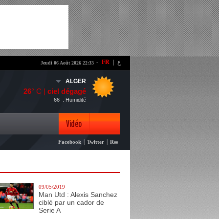
-
FR
|
ع
Jeudi 06 Août 2026 22:33
ALGER
26
° C |
ciel dégagé
66
: Humidité
Vidéo
|
|
Facebook
Twitter
Rss
Photo
09/05/2019
Man Utd : Alexis Sanchez
ciblé par un cador de
Serie A