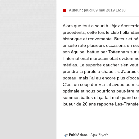
Auteur :
jeudi 09 mai 2019 16:30
Alors que tout a souri à l’Ajax Amsterd
précédents, cette fois le club hollanda
historique et renversante. Buteur et h
ensuite raté plusieurs occasions en seco
son équipe, battue par Tottenham sur u
l’international marocain était évidemm
médias. Le superbe gaucher s’en veut
prendre la parole à chaud : « J’aurais
poteau, mais j’ai eu encore plus d’occ
C’est un coup dur » a-t-il avoué au mi
optimale et nous pourrions peut-être 
sommes battus et ça fait mal quand ce t
joueur de 26 ans rapporte Les-Transfer
Publié dans :
Ajax
Ziyech