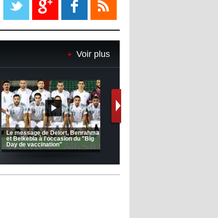
08:18
- 2022/11/08
Le Barça savoure sa première
place et chambre le Real Madrid
Voir plus
08:16
- 2022/11/08
Real - Ancelotti : "On a joué trop
de matchs"
12:39
- 2022/11/06
Real : Les dirigeants veulent le
départ d'Hazard cet hiver
(Coupe de la CAF) Nkana FC 1 -
CRB 0