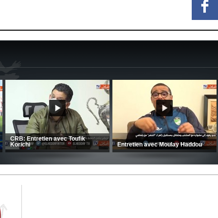
MCA: Kaci-Saïd évoque le large
succès du Mouloudia face au FC
CSC: La préparation des hommes
MFM
d’Amrani se poursuit en Tunisie