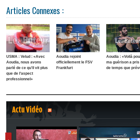
Articles Connexes :
USMA : Velud : «Avec
Aoudia rejoint
Aoudia : «Voilà po
Aoudia, nous avons
officiellement le FSV
ma guérison a pris
parlé de ce qu’il vit plus
Frankfurt
de temps que prév
que de l’aspect
professionnel»
Actu Vidéo
1
2