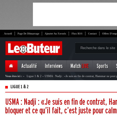
Accueil
Page De Démarrage
Ajouter Au Favoris
Flux RSS
Contact
Offres D'emp
Actualité
Interviews
Match
LIVE
Sports
Vous êtes ici :
»
Ligue 1 & 2
»
USMA : Nadji : «Je suis en fin de contrat, Hammar ne peut pas
pour calmer les supporters»
LIGUE 1 & 2
USMA : Nadji : «Je suis en fin de contrat, H
bloquer et ce qu’il fait, c’est juste pour cal