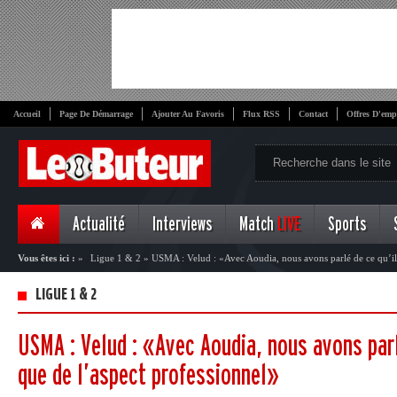
Accueil
Page De Démarrage
Ajouter Au Favoris
Flux RSS
Contact
Offres D'emp
Actualité
Interviews
Match
LIVE
Sports
Vous êtes ici :
»
Ligue 1 & 2
»
USMA : Velud : «Avec Aoudia, nous avons parlé de ce qu’il 
LIGUE 1 & 2
USMA : Velud : «Avec Aoudia, nous avons parlé
que de l’aspect professionnel»